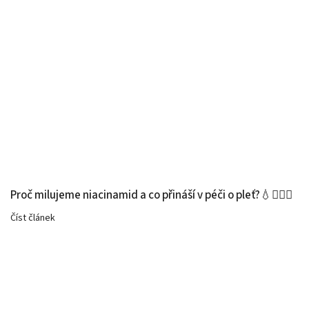
Proč milujeme niacinamid a co přináší v péči o pleť?💧🧚🏻‍♀️
Číst článek