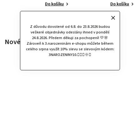
Do košíku
Do košíku
Z důvodu dovolené od 6.8. do 23.8.2026 budou
veškeré objednávky odeslány ihned v pondělí
24.8.2026. Předem děkuji za pochopení! 💛🌸
Nové články
Zároveň k 3.narozeninám e-shopu můžete během
celého srpna využít 10% slevu se slevovým kódem:
3NAROZENINY10.🧚🏻‍♀️🌞✨