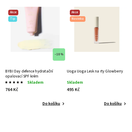
Akce
Akce
Tip
Novinka
 %
–10 %
 s
BYBI Day defence hydratační
Uoga Uoga Lesk na rty Glowberry
opalovací SPF krém
Skladem
Skladem
764 Kč
495 Kč
Do košíku
Do košíku