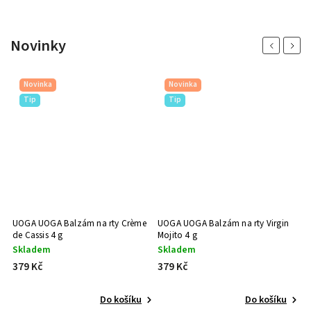
Novinky
Previous
Next
Novinka
Novinka
Tip
Tip
UOGA UOGA Balzám na rty Crème
UOGA UOGA Balzám na rty Virgin
de Cassis 4 g
Mojito 4 g
Skladem
Skladem
379 Kč
379 Kč
Do košíku
Do košíku