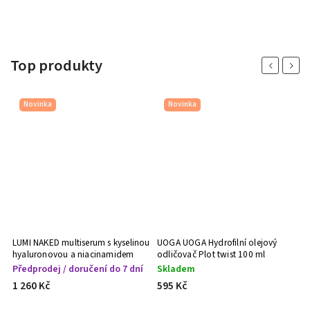
Top produkty
Previous
Next
Novinka
Novinka
 %
LUMI NAKED multiserum s kyselinou
UOGA UOGA Hydrofilní olejový
hyaluronovou a niacinamidem
odličovač Plot twist 100 ml
30ml
Předprodej / doručení do 7 dní
Skladem
1 260 Kč
595 Kč