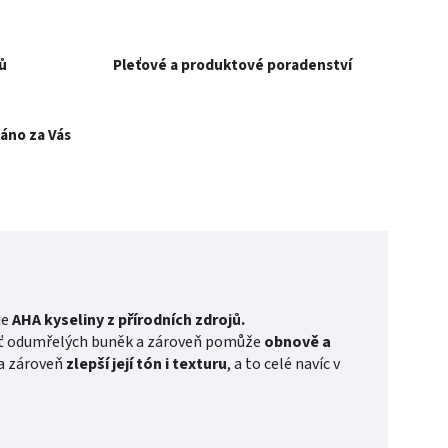
ů
Pleťové a produktové poradenství
áno za Vás
je
AHA kyseliny z přírodních zdrojů.
eť odumřelých buněk a zároveň pomůže
obnově a
a zároveň
zlepší její tón i texturu
, a to celé navíc v