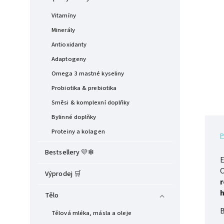
Vitamíny
Minerály
Antioxidanty
Adaptogeny
Omega 3 mastné kyseliny
Probiotika & prebiotika
Směsi & komplexní doplňky
Bylinné doplňky
Proteiny a kolagen
P
Bestsellery 💛❇︎
E
O
Výprodej 🛒
r
h
Tělo
Tělová mléka, másla a oleje