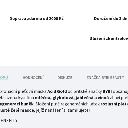
Doprava zdarma od 2000 Kč
Doručení do 3 dn
Složení zkontrolov
OPIS
HODNOCENÍ
DISKUZE
ZNAČKA
BYBI BEAUTY
xfoliační pleťová maska
Acid Gold
od britské značky
BYBI
obsahu
bsažená kyselina
mléčná, glykolová, jablečná a vinná
zbaví pl
egeneraci buněk
. Složení plné regeneračních látek
rozjasní pleť
usté želé masce
, jejíž nanášení si zamilujete!
BENEFITY: