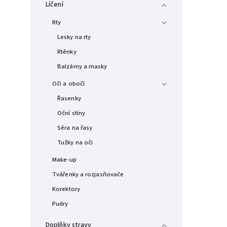
Líčení
Rty
Lesky na rty
Rtěnky
Balzámy a masky
Oči a obočí
Řasenky
Oční stíny
Séra na řasy
Tužky na oči
Make-up
Tvářenky a rozjasňovače
Korektory
Pudry
Doplňky stravy