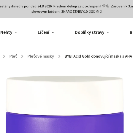
eslány ihned v pondělí 24.8.2026. Předem děkuji za pochopení! 💛🌸 Zároveň k 
slevovým kódem: 3NAROZENINY10.🧚🏻‍♀️🌞✨
Nehty
Líčení
Doplňky stravy
B
/
Pleť
/
Pleťové masky
/
BYBI Acid Gold obnovující maska s AHA 