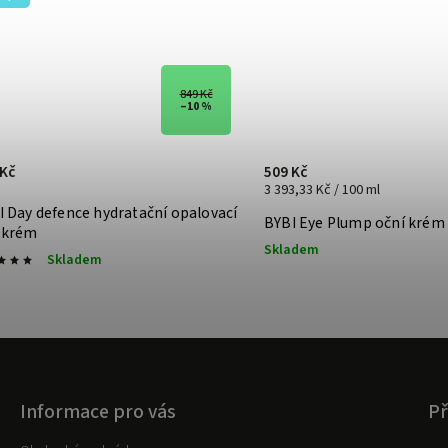
849 Kč
–10 %
 Kč
509 Kč
3 393,33 Kč / 100 ml
I Day defence hydratační opalovací
BYBI Eye Plump oční krém
 krém
Skladem
Skladem
Informace pro vás
Př