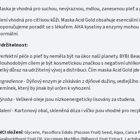
aska je vhodná pro suchou, nevýraznou, mdlou, zanesenou pleť a 
ení vhodná pro citlivou kůži. Maska Acid Gold obsahuje esenciální o
oporučujeme poradit se s lékařem. AHA kyseliny a enzymy mohou p
ormální.
držitelnost:
erfektní péče o pleť by neměla být na úkor naší planety. BYBI Beau
louhodobým cílem je být kosmetickou značkou s negativní uhlíko
elký důraz na udržitelný vývoj a distribuci. Čím maska Acid Gold j
ngredience
- Dýňový enzym je získáván z dýňové dužiny, vedlejší
emínek, který by jinak byl určen k vyhození.
ýroba
- Veškeré oleje jsou nízkoenergeticky lisovány za studena.
alení
- Kartonový obal, skleněná dóza i víčko jsou vhodné pro recy
NCI složení:
Glycerin, Passiflora Edulis (Passion Fruit) Seed, Aqua, Car
Seabuckthorn) Fruit Oil, Vaccinium Myrtillus (Bilberry) Fruit Extract, Lacto