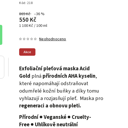
Kód:
218
869 Kč
–36 %
550 Kč
1 100 Kč / 100 ml
Neohodnoceno
Akce
Exfoliační pleťová maska Acid
Gold
plná
přírodních AHA kyselin
,
které napomáhají odstraňovat
odumřelé kožní buňky a díky tomu
vyhlazují a rozjasňují pleť. Maska pro
regeneraci a obnovu pleti.
Přírodní ● Veganské ● Cruelty-
Free ● Uhlíkově neutrální