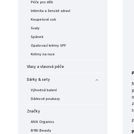
Péče pro děti
Intimita a ženské zdraví
Koupelové soli
Svaly
Spánek
Opalovací krémy SPF
Krémy na ruce
Vlasy a vlasová péče
P
Dárky & sety
N
p
Výhodná balení
o
Dárkové poukazy
z
s
Značky
P
AIVA Organics
BYBI Beauty
P