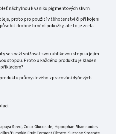
pleť náchylnou k vzniku pigmentových skvrn.
leje, proto pro použití v těhotenství či při kojení
ůsobit drobné brnění pokožky, ale to je zcela
ty se snaží snižovat svou uhlíkovou stopu a jejím
vou stopou. Proto u každého produktu je kladen
de příkladem?
ho produktu průmyslového zpracování dýňových
klaci.
ica Papaya Seed, Coco-Glucoside, Hippophae Rhamnoides
bacillus/Pumpkin Fruit Ferment Filtrate, Sucrose Stearate,