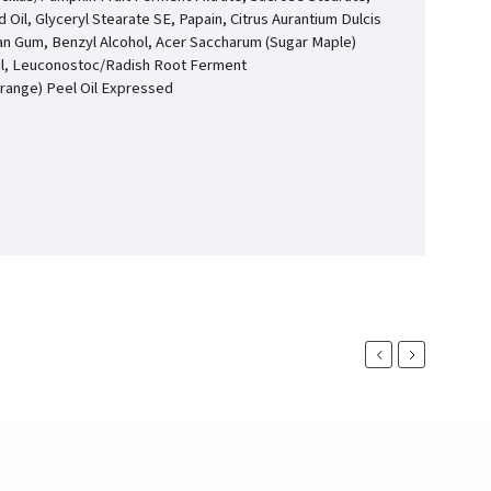
Oil, Glyceryl Stearate SE, Papain, Citrus Aurantium Dulcis
han Gum, Benzyl Alcohol, Acer Saccharum (Sugar Maple)
t Oil, Leuconostoc/Radish Root Ferment
 (Orange) Peel Oil Expressed
Previous
Next