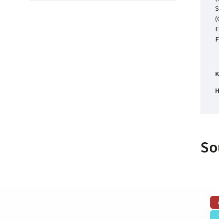
S
(
E
F
K
H
So