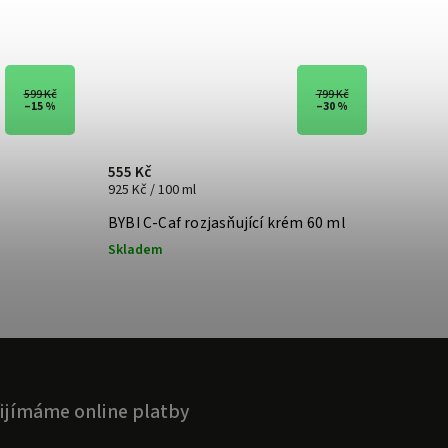
599 Kč
799 Kč
–15 %
–30 %
555 Kč
925 Kč / 100 ml
BYBI C-Caf rozjasňující krém 60 ml
Skladem
ijímáme online platby