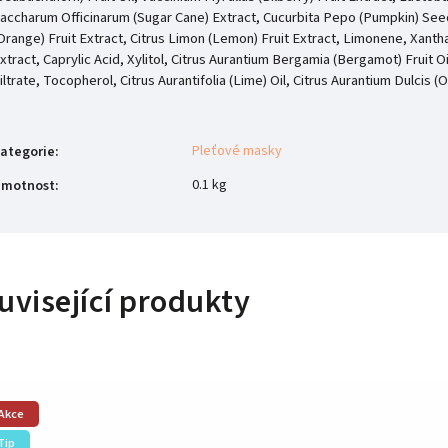
accharum Officinarum (Sugar Cane) Extract, Cucurbita Pepo (Pumpkin) Seed 
Orange) Fruit Extract, Citrus Limon (Lemon) Fruit Extract, Limonene, Xant
xtract, Caprylic Acid, Xylitol, Citrus Aurantium Bergamia (Bergamot) Frui
iltrate, Tocopherol, Citrus Aurantifolia (Lime) Oil, Citrus Aurantium Dulcis
Pleťové masky
ategorie
:
0.1 kg
motnost
:
uvisející produkty
Akce
Tip