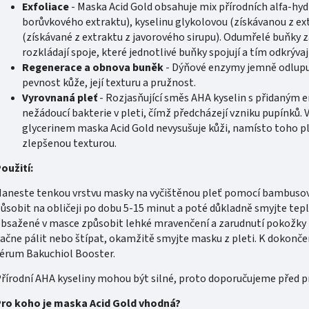
Exfoliace
- Maska Acid Gold obsahuje mix přírodních alfa-hyd
borůvkového extraktu), kyselinu glykolovou (získávanou z ext
(získávané z extraktu z javorového sirupu). Odumřelé buňky z
rozkládají spoje, které jednotlivé buňky spojují a tím odkrýv
Regenerace a obnova buněk
- Dýňové enzymy jemně odlupuj
pevnost kůže, její texturu a pružnost.
Vyrovnaná pleť
- Rozjasňující směs AHA kyselin s přidaným 
nežádoucí bakterie v pleti, čímž předcházejí vzniku pupínků.
glycerinem maska Acid Gold nevysušuje kůži, namísto toho pleť
zlepšenou texturou.
oužití:
aneste tenkou vrstvu masky na vyčištěnou pleť pomocí bambusové
ůsobit na obličeji po dobu 5-15 minut a poté důkladně smyjte te
bsažené v masce způsobit lehké mravenčení a zarudnutí pokožky - 
ačne pálit nebo štípat, okamžitě smyjte masku z pleti. K dokonče
érum Bakuchiol Booster.
řírodní AHA kyseliny mohou být silné, proto doporučujeme před 
ro koho je maska Acid Gold vhodná?