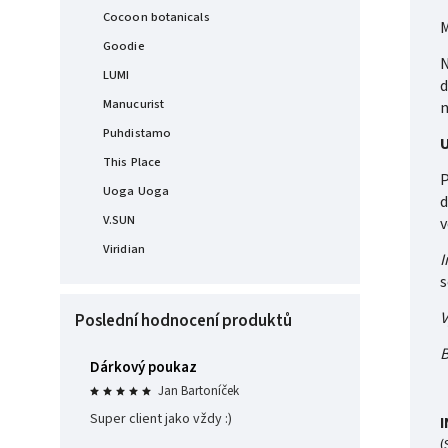
Cocoon botanicals
M
Goodie
N
LUMI
d
Manucurist
n
Puhdistamo
U
This Place
P
Uoga Uoga
d
V.SUN
v
Viridian
I
s
V
Poslední hodnocení produktů
B
Dárkový poukaz
Jan Bartoníček
Super client jako vždy :)
I
(