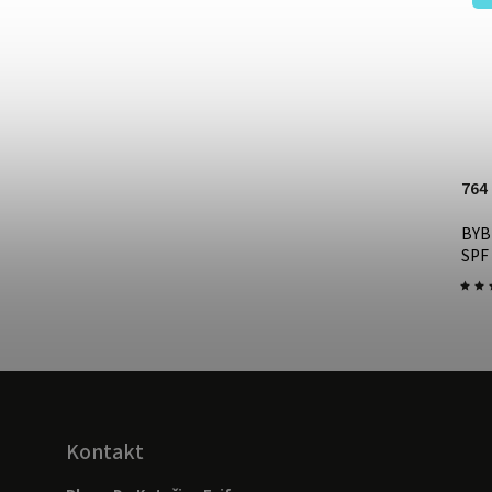
649 Kč
–20 %
519 Kč
764
346 Kč / 100 ml
BYB
BYBI šetrný pěnový odličovač Milk melt
SPF
Skladem
Kontakt