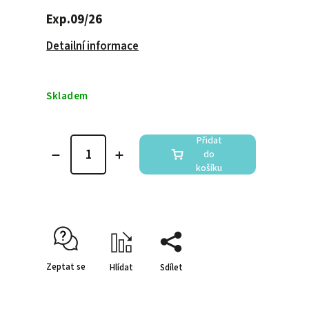
Exp.09/26
Detailní informace
Skladem
Přidat
do
košíku
Zeptat se
Hlídat
Sdílet