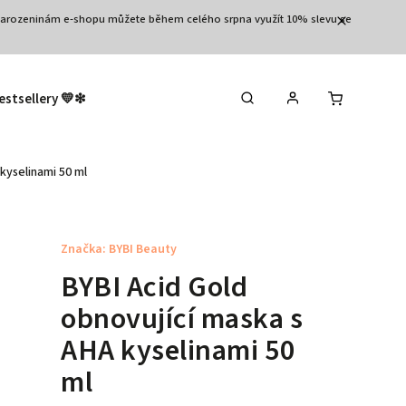
3.narozeninám e-shopu můžete během celého srpna využít 10% slevu se
estsellery 💛❇︎
Výprodej 🛒
Tělo
Vla
kyselinami 50 ml
Značka:
BYBI Beauty
BYBI Acid Gold
obnovující maska s
AHA kyselinami 50
ml