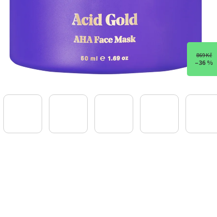
869 Kč
–36 %