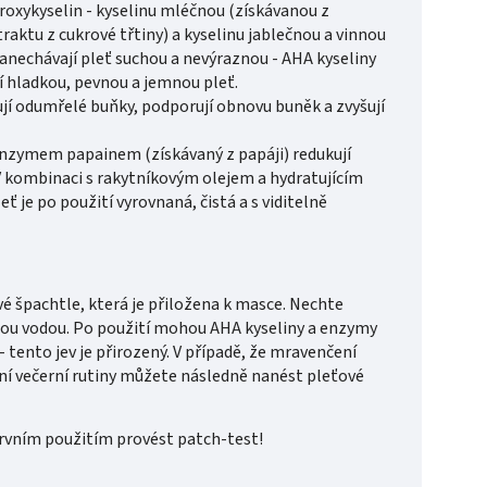
roxykyselin - kyselinu mléčnou (získávanou z
raktu z cukrové třtiny) a kyselinu jablečnou a vinnou
anechávají pleť suchou a nevýraznou - AHA kyseliny
ají hladkou, pevnou a jemnou pleť.
í odumřelé buňky, podporují obnovu buněk a zvyšují
enzymem papainem (získávaný z papáji) redukují
 V kombinaci s rakytníkovým olejem a hydratujícím
 je po použití vyrovnaná, čistá a s viditelně
 špachtle, která je přiložena k masce. Nechte
plou vodou. Po použití mohou AHA kyseliny a enzymy
tento jev je přirozený. V případě, že mravenčení
ní večerní rutiny můžete následně nanést pleťové
prvním použitím provést patch-test!