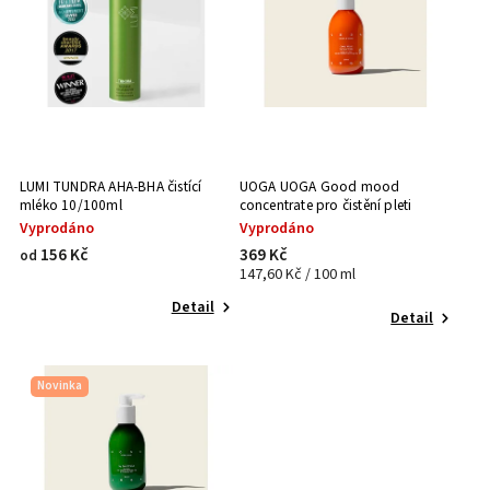
LUMI TUNDRA AHA-BHA čistící
UOGA UOGA Good mood
mléko 10/100ml
concentrate pro čistění pleti
Vyprodáno
Vyprodáno
156 Kč
369 Kč
od
147,60 Kč / 100 ml
Detail
Detail
Novinka