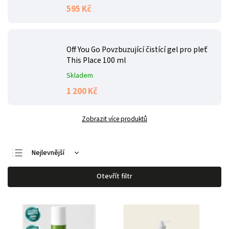
595 Kč
Off You Go Povzbuzující čistící gel pro pleť
This Place 100 ml
Skladem
1 200 Kč
Zobrazit více produktů
Nejlevnější
Nejdražší
Otevřít filtr
Nejprodávanější
Abecedně