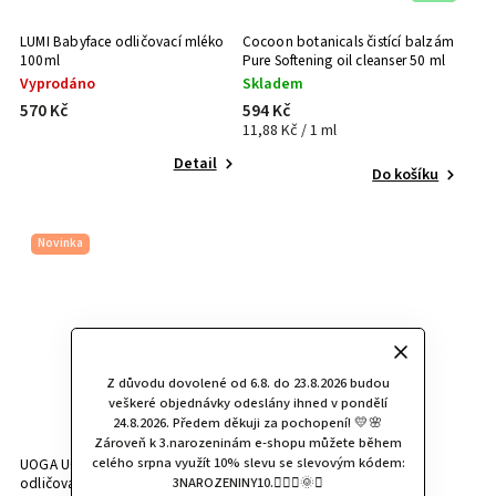
LUMI Babyface odličovací mléko
Cocoon botanicals čistící balzám
100ml
Pure Softening oil cleanser 50 ml
Vyprodáno
Skladem
570 Kč
594 Kč
11,88 Kč / 1 ml
Detail
Do košíku
Novinka
Z důvodu dovolené od 6.8. do 23.8.2026 budou
veškeré objednávky odeslány ihned v pondělí
24.8.2026. Předem děkuji za pochopení! 💛🌸
Zároveň k 3.narozeninám e-shopu můžete během
celého srpna využít 10% slevu se slevovým kódem:
UOGA UOGA Hydrofilní olejový
LUMI Hydratační čistící mléko
odličovač Plot twist 100 ml
3NAROZENINY10.🧚🏻‍♀️🌞✨
100ml