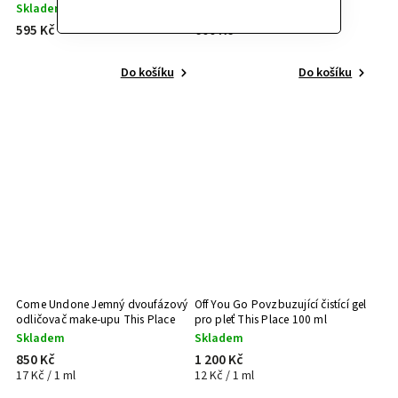
Skladem
Skladem
595 Kč
600 Kč
Do košíku
Do košíku
Come Undone Jemný dvoufázový
Off You Go Povzbuzující čistící gel
odličovač make-upu This Place
pro pleť This Place 100 ml
50 ml
Skladem
Skladem
850 Kč
1 200 Kč
17 Kč / 1 ml
12 Kč / 1 ml