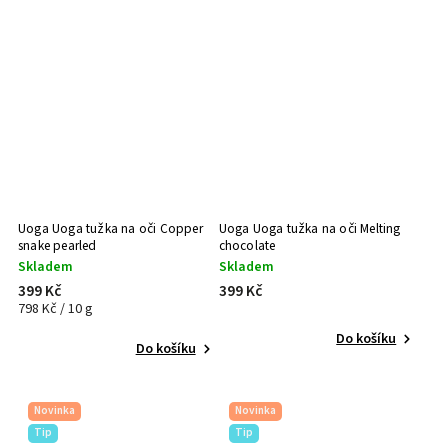
Uoga Uoga tužka na oči Copper
Uoga Uoga tužka na oči Melting
snake pearled
chocolate
Skladem
Skladem
399 Kč
399 Kč
798 Kč / 10 g
Do košíku
Do košíku
Novinka
Novinka
Tip
Tip