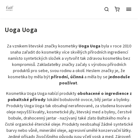
Uoga Uoga
Za vznikem litevské značky kosmetiky
Uoga Uoga
byla v roce 2010
snaha zařadit do kosmetiky více skvělých přírodních ingrediencí
namísto syntetických složek a vytvořit tak zdravou kosmetiku bez
kompromisů. Zakladatelky značky začaly s výrobou přírodních
produktů pro sebe, svou rodinu a okolí. Heslem značky je, že
kosmetika by měla být
přírodní, účinná
a měla by se
jednoduše
používat
.
Kosmetika Uoga Uoga nabízí
produkty
obohacené o ingredience z
pobaltské přírody
: lokální bobulovité ovoce, bílý jantar a bylinky.
Produkty Uoga Uoga tak obsahují nerafinované, za studena lisované
oleje nejvyšší kvality, kosmetické jíly, litevský med a byliny, čerstvé
bobule, drahocenný jantar - nazývaný také zlato Baltského moře a
čisté organické éterické oleje. Produkty neobsahují žádné syntetické
barvy nebo vůně, minerální oleje, agresivní umělé konzervační látky.
Jediné přísady živočišného původu jsou včelí vosk a med. Zároveň