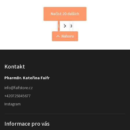
Načíst 20 dalších
1
3
Nahoru
Kontakt
PharmDr. Kateřina Faifr
info
@
faifstore.cz
+420725845677
Instagram
Informace pro vás