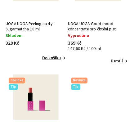
UOGA UOGA Peeling na rty
UOGA UOGA Good mood
Sugarmatcha 10 ml
concentrate pro čistění pleti
Skladem
Vyprodáno
329 Kč
369 Kč
147,60 Kč / 100 ml
Do košíku
Detail
Novinka
Novinka
Tip
Tip