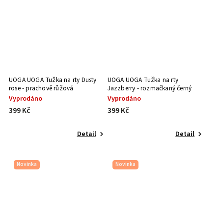
UOGA UOGA Tužka na rty Dusty
UOGA UOGA Tužka na rty
rose - prachově růžová
Jazzberry - rozmačkaný černý
rybíz
Vyprodáno
Vyprodáno
399 Kč
399 Kč
Detail
Detail
Novinka
Novinka