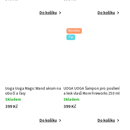
Do košíku
Do košíku
Novinka
Tip
Uoga Uoga Magic Wand sérum na
UOGA UOGA Šampon pro posílení
obočí a řasy
a lesk vlasů More Fireworks 250 ml
Skladem
Skladem
399 Kč
399 Kč
Do košíku
Do košíku