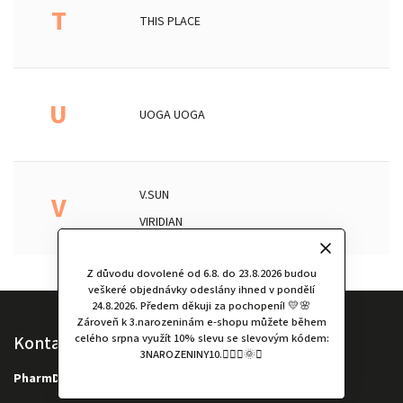
T
THIS PLACE
U
UOGA UOGA
V.SUN
V
VIRIDIAN
Z důvodu dovolené od 6.8. do 23.8.2026 budou
veškeré objednávky odeslány ihned v pondělí
24.8.2026. Předem děkuji za pochopení! 💛🌸
Zároveň k 3.narozeninám e-shopu můžete během
celého srpna využít 10% slevu se slevovým kódem:
Kontakt
3NAROZENINY10.🧚🏻‍♀️🌞✨
PharmDr. Kateřina Faifr