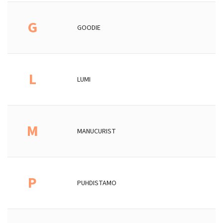
G
GOODIE
L
LUMI
M
MANUCURIST
P
PUHDISTAMO