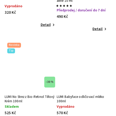
akné 10 ml
Vyprodáno
Předprodej / doručení do 7 dní
320 Kč
490 Kč
Detail
Detail
Novinka
Tip
–30 %
LUMI No Strezz Bio-Retinol Tělový
LUMI Babyface odličovací mléko
Krém 100ml
100ml
Skladem
Vyprodáno
525 Kč
570 Kč