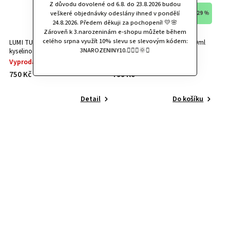
Z důvodu dovolené od 6.8. do 23.8.2026 budou
veškeré objednávky odeslány ihned v pondělí
–29 %
24.8.2026. Předem děkuji za pochopení! 💛🌸
Zároveň k 3.narozeninám e-shopu můžete během
celého srpna využít 10% slevu se slevovým kódem:
LUMI TUNDRA Řebříčková mlha s
LUMI MEN hydratační krém 50ml
3NAROZENINY10.🧚🏻‍♀️🌞✨
kyselinou salicylovou 100ml
Vyprodáno
Skladem
750 Kč
799 Kč
Detail
Do košíku