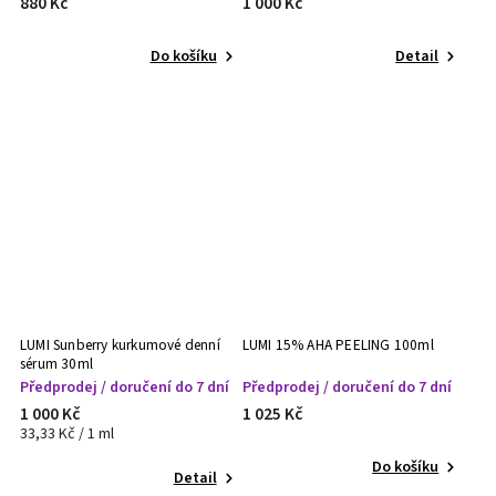
880 Kč
1 000 Kč
Do košíku
Detail
LUMI Sunberry kurkumové denní
LUMI 15% AHA PEELING 100ml
sérum 30ml
Předprodej / doručení do 7 dní
Předprodej / doručení do 7 dní
1 000 Kč
1 025 Kč
33,33 Kč / 1 ml
Do košíku
Detail