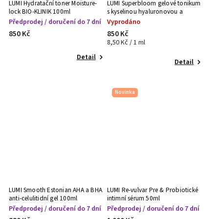
LUMI Hydratační toner Moisture-
LUMI Superbloom gelové tonikum
lock BIO-KLINIK 100ml
s kyselinou hyaluronovou a
niacinamidem 100ml
Předprodej / doručení do 7 dní
Vyprodáno
850 Kč
850 Kč
8,50 Kč / 1 ml
Detail
Detail
Novinka
LUMI Smooth Estonian AHA a BHA
LUMI Re-vulvar Pre & Probiotické
anti-celulitidní gel 100ml
intimní sérum 50ml
Předprodej / doručení do 7 dní
Předprodej / doručení do 7 dní