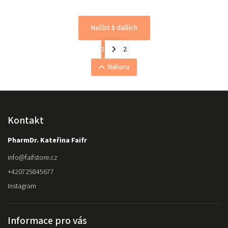
Načíst 8 dalších
1
2
Nahoru
Kontakt
PharmDr. Kateřina Faifr
info
@
faifstore.cz
+420725845677
Instagram
Informace pro vás