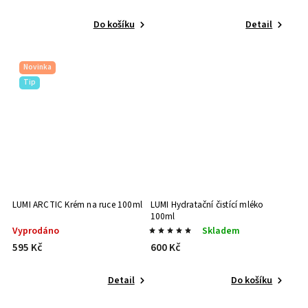
Do košíku
Detail
Novinka
Tip
LUMI ARCTIC Krém na ruce 100ml
LUMI Hydratační čistící mléko
100ml
Vyprodáno
Skladem
595 Kč
600 Kč
Detail
Do košíku