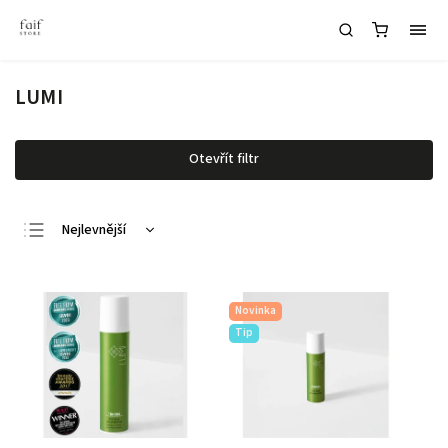
LUMI
Otevřít filtr
Nejlevnější
Nejdražší
Nejprodávanější
Novinka
Abecedně
Tip