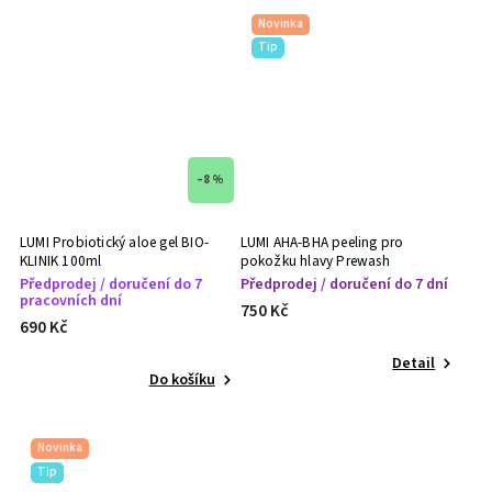
Novinka
Tip
–8 %
LUMI Probiotický aloe gel BIO-
LUMI AHA-BHA peeling pro
KLINIK 100ml
pokožku hlavy Prewash
Treatment 50ml
Předprodej / doručení do 7
Předprodej / doručení do 7 dní
pracovních dní
750 Kč
690 Kč
Detail
Do košíku
Novinka
Tip