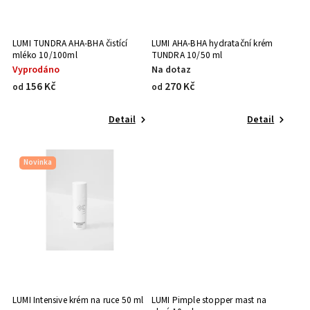
LUMI TUNDRA AHA-BHA čistící
LUMI AHA-BHA hydratační krém
mléko 10/100ml
TUNDRA 10/50 ml
Vyprodáno
Na dotaz
156 Kč
270 Kč
od
od
Detail
Detail
Novinka
LUMI Intensive krém na ruce 50 ml
LUMI Pimple stopper mast na