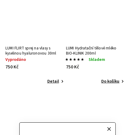
LUMI FLIRT sprej na vlasy s
LUMI Hydratační tělové mléko
kyselinou hyaluronovou 30ml
BIO-KLINIK 200ml
Vyprodáno
Skladem
750 Kč
750 Kč
Detail
Do košíku