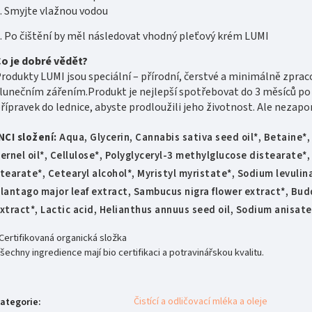
. Smyjte vlažnou vodou
. Po čištění by měl následovat vhodný pleťový krém LUMI
o je dobré vědět?
rodukty LUMI jsou speciální – přírodní, čerstvé a minimálně zpra
lunečním zářením.Produkt je nejlepší spotřebovat do 3 měsíců po o
řípravek do lednice, abyste prodloužili jeho životnost. Ale nezapomí
NCI složení:
Aqua, Glycerin, Cannabis sativa seed oil*, Betaine*,
ernel oil*, Cellulose*, Polyglyceryl-3 methylglucose distearate*, 
tearate*, Cetearyl alcohol*, Myristyl myristate*, Sodium levulina
lantago major leaf extract, Sambucus nigra flower extract*, Bud
xtract*, Lactic acid, Helianthus annuus seed oil, Sodium anisate*
Certifikovaná organická složka
šechny ingredience mají bio certifikaci a potravinářskou kvalitu.
Čistící a odličovací mléka a oleje
ategorie
: