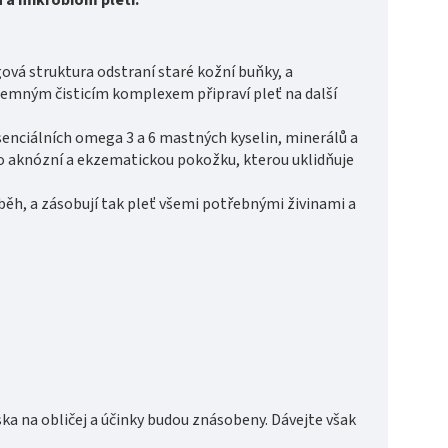
gová struktura odstraní staré kožní buňky, a
s jemným čisticím komplexem připraví pleť na další
senciálních omega 3 a 6 mastných kyselin, minerálů a
ro aknózní a ekzematickou pokožku, kterou uklidňuje
běh, a zásobují tak pleť všemi potřebnými živinami a
ka na obličej a účinky budou znásobeny. Dávejte však