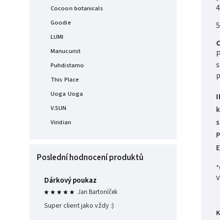
4
Cocoon botanicals
Goodie
5
LUMI
C
Manucurist
P
s
Puhdistamo
p
This Place
Uoga Uoga
I
V.SUN
k
s
Viridian
P
E
Poslední hodnocení produktů
*
V
Dárkový poukaz
Jan Bartoníček
Super client jako vždy :)
K