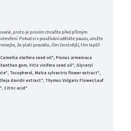
cované, proto je prosím chraňte před přímým
tevření. Pokud si v používání uděláte pauzu, uložte
nejte, že platí pravidlo, čím čerstvější, tím lepší!
 Camellia oleifera seed oil*, Prunus armeniaca
Xanthan gum, Vitis vinifera seed oil*, Glyceryl
te*, Tocopherol, Malva sylvestris flower extract*,
dleja davidii extract*, Thymus Vulgaris Flower/Leaf
, Citric acid*