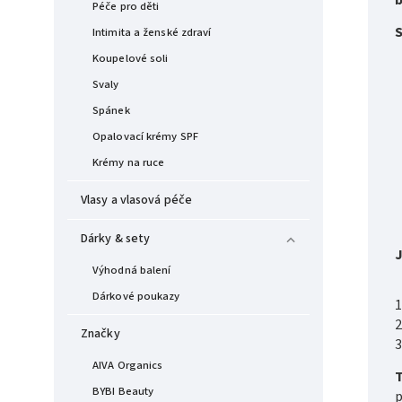
Péče pro děti
S
Intimita a ženské zdraví
Koupelové soli
Svaly
Spánek
Opalovací krémy SPF
Krémy na ruce
Vlasy a vlasová péče
Dárky & sety
J
Výhodná balení
Dárkové poukazy
1
2
Značky
3
AIVA Organics
T
BYBI Beauty
p