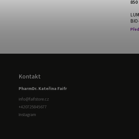
750 Kč
850
LUMI Hydratační tělové mléko BIO-
LUM
KLINIK 200ml
BIO
Skladem
Před
Kontakt
PharmDr. Kateřina Faifr
info
@
faifstore.cz
+420725845677
Instagram