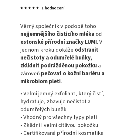
1 hodnocení
Věrný společník v podobě toho
nejjemnějšího čisticího mléka
od
estonské přírodní značky LUMI
. V
jednom kroku dokáže
odstranit
nečistoty a odumřelé buňky,
zklidnit podrážděnou pokožku
a
zároveň
pečovat o kožní bariéru a
mikrobiom pleti
.
• Velmi jemný exfoliant, který čistí,
hydratuje, zbavuje nečistot a
odumřelých buněk
• Vhodný pro všechny typy pleti
• Zklidní i velmi citlivou pokožku
• Certifikovaná přírodní kosmetika