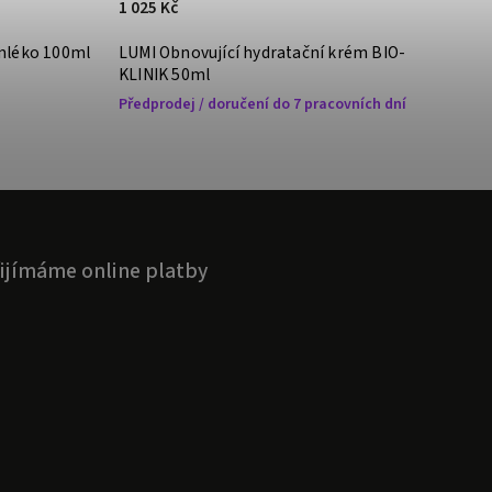
1 025 Kč
 mléko 100ml
LUMI Obnovující hydratační krém BIO-
KLINIK 50ml
Předprodej / doručení do 7 pracovních dní
ijímáme online platby