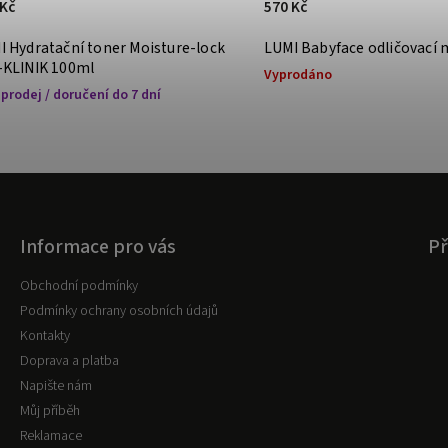
 Kč
570 Kč
I Hydratační toner Moisture-lock
LUMI Babyface odličovací
-KLINIK 100ml
Vyprodáno
prodej / doručení do 7 dní
Informace pro vás
Př
Obchodní podmínky
Podmínky ochrany osobních údajů
Kontakty
Doprava a platba
Napište nám
Můj příběh
Reklamace