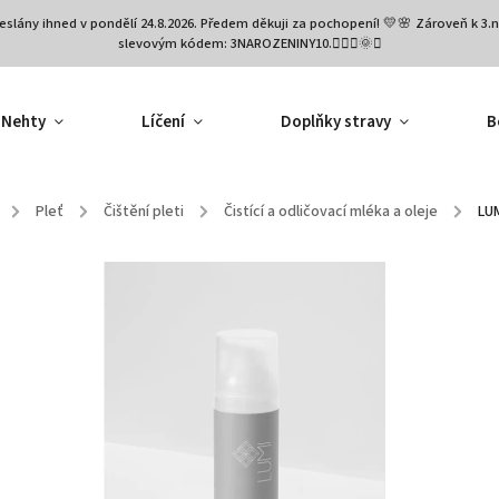
eslány ihned v pondělí 24.8.2026. Předem děkuji za pochopení! 💛🌸 Zároveň k 
slevovým kódem: 3NAROZENINY10.🧚🏻‍♀️🌞✨
Nehty
Líčení
Doplňky stravy
B
/
Pleť
/
Čištění pleti
/
Čistící a odličovací mléka a oleje
/
LUM