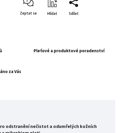
Zeptat se
Hlídat
Sdílet
ů
Pleťové a produktové poradenství
áno za Vás
pro odstranění nečistot a odumřelých kožních
 a mikrobiom pleti.