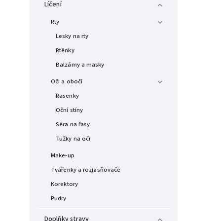
Líčení
Rty
Lesky na rty
Rtěnky
Balzámy a masky
Oči a obočí
Řasenky
Oční stíny
Séra na řasy
Tužky na oči
Make-up
Tvářenky a rozjasňovače
Korektory
Pudry
Doplňky stravy