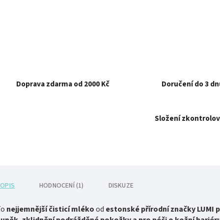
Doprava zdarma od 2000 Kč
Doručení do 3 dn
Složení zkontrolov
OPIS
HODNOCENÍ (1)
DISKUZE
To
nejjemnější čisticí mléko
od
estonské přírodní značky LUMI 
uněk, zklidnění podrážděné pokožky a pro péči o kožní bariéru