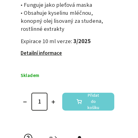
• Funguje jako pleťová maska
• Obsahuje kyselinu mléčnou,
konopný olej lisovaný za studena,
rostlinné extrakty
Expirace 10 ml verze:
3/2025
Detailní informace
Skladem
Přidat
do
košíku