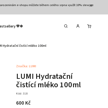
3.narozeninám e-shopu můžete během celého srpna využít 10% slevu se
estsellery 💛❇︎
Výprodej 🛒
Tělo
Vla
I Hydratační čistící mléko 100ml
Značka:
LUMI
LUMI Hydratační
čistící mléko 100ml
Kód:
318
600 Kč