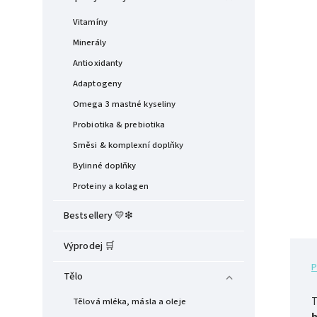
Vitamíny
Minerály
Antioxidanty
Adaptogeny
Omega 3 mastné kyseliny
Probiotika & prebiotika
Směsi & komplexní doplňky
Bylinné doplňky
Proteiny a kolagen
Bestsellery 💛❇︎
Výprodej 🛒
P
Tělo
Tělová mléka, másla a oleje
b