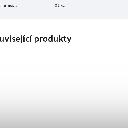
0.1 kg
motnost
:
uvisející produkty