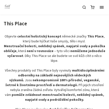
This Place
Objevte
celostní holistický koncept
německé značky
This Place
,
který bude hýčkat Vaše smysly, tělo i mysl.
Menstruační bolesti, neklidný spánek, napjaté svaly a pokožka
obličeje
, která
není v rovnováze
– tyto věci
nemůžeme jednoduše
vyčarovat
. Díky This Place se ale budete ve své kůži cítit o něco
lépe.
Všechny produkty od This Place byly vyvinuty
multidisciplinárními
odborníky na základě nejnovějších vědeckých
výzkumů.
Jsou
nekompromisně 100% přírodní, veganské,
šetrné k životnímu prostředí a dermatologii.
Při jejich stvoření
nebyla zraněna žádná zvířata. Vytvářejí komfortní zónu, která
vám
pomůže zvládnout menstruační bolesti, neklidný spánek,
napjaté svaly a podráždění pokožky.