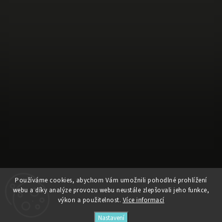
Používáme cookies, abychom Vám umožnili pohodlné prohlížení
Sledovat na Instagramu
webu a díky analýze provozu webu neustále zlepšovali jeho funkce,
výkon a použitelnost.
Více informací
Copyright 2026
faifstore
. Všechna práva vyhrazena.
Nastavení