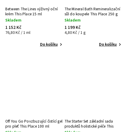
Between The Lines výživný oční
The Mineral Bath Remineralizační
krém This Place 15 ml
sůl do koupele This Place 250 g
Skladem
Skladem
1 152 Kč
1 199 Kč
76,80 Kč / 1 ml
4,80 Kč / 1 g
Do košíku
Do košíku
Off You Go Povzbuzující čistící gel
The Starter Set základní sada
pro pleť This Place 100 ml
produktů holistické péče This
Place