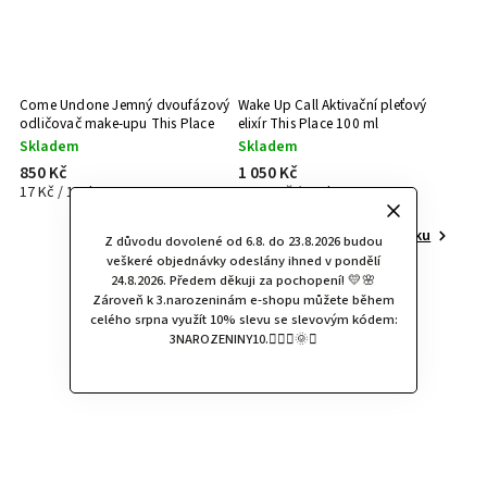
Come Undone Jemný dvoufázový
Wake Up Call Aktivační pleťový
odličovač make-upu This Place
elixír This Place 100 ml
50 ml
Skladem
Skladem
850 Kč
1 050 Kč
17 Kč / 1 ml
10,50 Kč / 1 ml
Do košíku
Do košíku
Z důvodu dovolené od 6.8. do 23.8.2026 budou
veškeré objednávky odeslány ihned v pondělí
24.8.2026. Předem děkuji za pochopení! 💛🌸
Zároveň k 3.narozeninám e-shopu můžete během
celého srpna využít 10% slevu se slevovým kódem:
3NAROZENINY10.🧚🏻‍♀️🌞✨