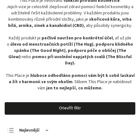
This Place je věnováno
funkční přírodní kosmetice
.
Jejich vize je celostně zlepšovat zdraví pomocí funkční kosmetiky a
udržitelně řešit každodenní problémy. V každém produktu jsou
kombinovány různé přírodní složky, jako je
skořicová kůra, vrba
bílá, arnika, zinek a kanabidiol (CBD)
, aby působily synergicky.
Každý produkt je
pečlivě navržen pro konkrétní účel
, ať už jde
o
úlevu od menstruačních potíží (The Hug)
,
podporu klidného
spánku (The Good Night)
,
podporu péče o obličej (The
Glow)
nebo
pomoc při uvolnění napjatých svalů (The Blissful
Day).
This Place je
hluboce odhodláno pomoci vám být k sobě laskaví
a žít v harmonii se svým okolím
. Slibem This Place je nabídnout
vám
jen to nejlepší, co můžeme.
Otevřít filtr
Nejlevnější