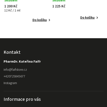
Skladem
Skladem
1 200 Kč
1 225 Kč
12 Kč / 1 ml
Do košíku
Do košíku
Kontakt
PharmDr. Kateřina Faifr
info
@
faifstore.cz
+420725845677
Instagram
Informace pro vás