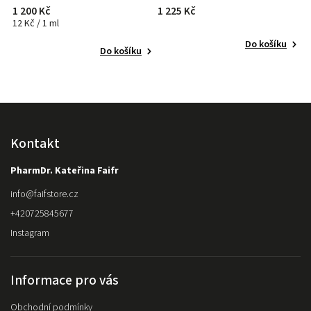
1 200 Kč
1 225 Kč
4
12 Kč / 1 ml
Do košíku
Do košíku
Kontakt
PharmDr. Kateřina Faifr
info
@
faifstore.cz
+420725845677
Instagram
Informace pro vás
Obchodní podmínky