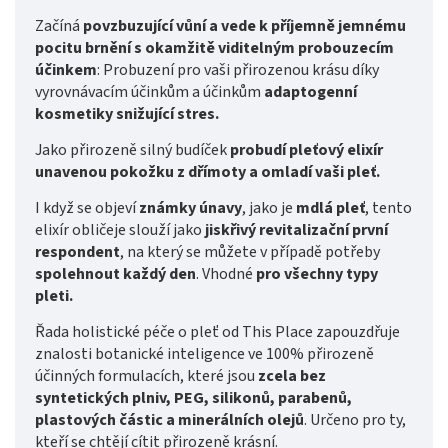
Začíná
povzbuzující vůní a vede k příjemně jemnému
pocitu brnění s okamžitě viditelným probouzecím
účinkem
: Probuzení pro vaši přirozenou krásu díky
vyrovnávacím účinkům a účinkům
adaptogenní
kosmetiky snižující stres.
Jako přirozeně silný budíček
probudí pleťový elixír
unavenou pokožku z dřímoty a omladí vaši pleť.
I když se objeví
známky únavy
, jako je
mdlá pleť
, tento
elixír obličeje slouží jako
jiskřivý revitalizační první
respondent
, na který se můžete v případě potřeby
spolehnout každý den
. Vhodné
pro všechny typy
pleti.
Řada holistické péče o pleť od This Place zapouzdřuje
znalosti botanické inteligence ve 100% přirozeně
účinných formulacích, které jsou
zcela bez
syntetických plniv, PEG, silikonů, parabenů,
plastových částic a minerálních olejů
. Určeno pro ty,
kteří se chtějí cítit přirozeně krásní.