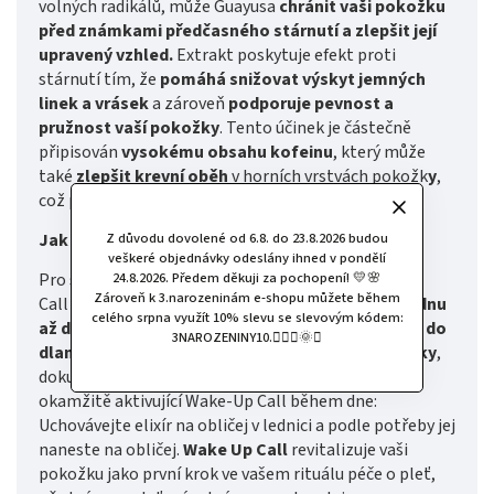
volných radikálů, může Guayusa
chránit vaši pokožku
před známkami předčasného stárnutí a zlepšit její
upravený vzhled.
Extrakt poskytuje efekt proti
stárnutí tím, že
pomáhá snižovat výskyt jemných
linek a vrásek
a zároveň
podporuje pevnost a
pružnost vaší pokožky
. Tento účinek je částečně
připisován
vysokému obsahu kofeinu
, který může
také
zlepšit krevní oběh
v horních vrstvách pokožk
y
,
což přispívá k
mladistvější pleti.
Z důvodu dovolené od 6.8. do 23.8.2026 budou
Jak používat?
veškeré objednávky odeslány ihned v pondělí
24.8.2026. Předem děkuji za pochopení! 💛🌸
Pro svěží a revitalizovanou pleť můžete Wake Up
Zároveň k 3.narozeninám e-shopu můžete během
Call
ráno a večer používat
. Jednoduše
naneste jednu
celého srpna využít 10% slevu se slevovým kódem:
až dvě pumpičky povzbuzujícího elixíru
na obličej
do
3NAROZENINY10.🧚🏻‍♀️🌞✨
dlaně a krouživými pohyby vmasírujte do pokožky
,
dokud neucítíte požadovaný okamžitý účinek. Pro
okamžitě aktivující Wake-Up Call během dne:
Uchovávejte elixír na obličej v lednici a podle potřeby jej
naneste na obličej.
Wake Up Call
revitalizuje vaši
pokožku jako první krok ve vašem rituálu péče o pleť,