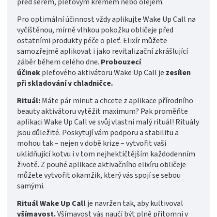
před sérem, pleťovým krémem nebo olejem.
Pro optimální účinnost vždy aplikujte Wake Up Call na
vyčištěnou, mírně vlhkou pokožku obličeje před
ostatními produkty péče o pleť. Elixír můžete
samozřejmě aplikovat i jako revitalizační zkrášlující
záběr během celého dne.
Probouzecí
účinek
pleťového aktivátoru Wake Up Call je
zesílen
při skladování v chladničce.
Rituál:
Máte pár minut a chcete z aplikace přírodního
beauty aktivátoru vytěžit maximum? Pak proměňte
aplikaci Wake Up Call ve svůj vlastní malý rituál! Rituály
jsou důležité. Poskytují vám podporu a stabilitu a
mohou tak – nejen v době krize – vytvořit vaši
uklidňující kotvu i v tom nejhektičtějším každodenním
životě. Z pouhé aplikace aktivačního elixíru obličeje
můžete vytvořit okamžik, který vás spojí se sebou
samými.
Rituál Wake Up Call
je navržen tak, aby kultivoval
všímavost.
Všímavost vás naučí být plně přítomni v