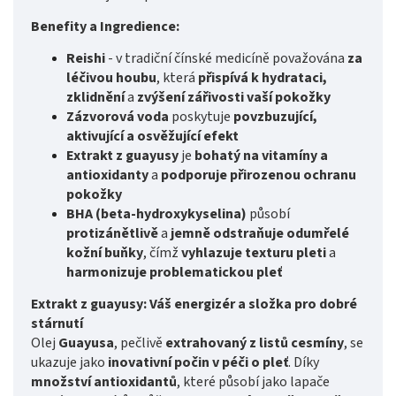
Benefity a Ingredience:
Reishi
- v tradiční čínské medicíně považována
za
léčivou houbu
, která
přispívá k hydrataci,
zklidnění
a
zvýšení zářivosti vaší pokožky
Zázvorová voda
poskytuje
povzbuzující,
aktivující a osvěžující efekt
Extrakt z guayusy
je
bohatý na vitamíny a
antioxidanty
a
podporuje přirozenou ochranu
pokožky
BHA (beta-hydroxykyselina)
působí
protizánětlivě
a
jemně odstraňuje odumřelé
kožní buňky
, čímž
vyhlazuje texturu pleti
a
harmonizuje problematickou pleť
Extrakt z guayusy: Váš energizér a složka pro dobré
stárnutí
Olej
Guayusa
, pečlivě
extrahovaný z listů cesmíny
, se
ukazuje jako
inovativní počin v péči o pleť
. Díky
množství antioxidantů
, které působí jako lapače