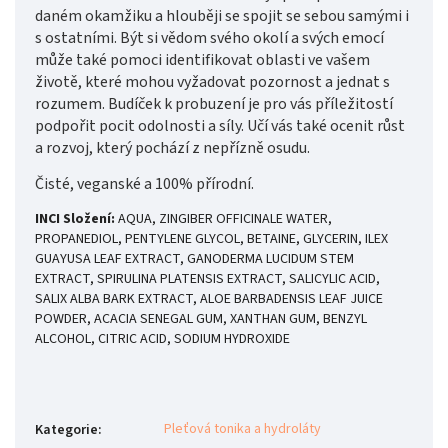
daném okamžiku a hlouběji se spojit se sebou samými i
s ostatními. Být si vědom svého okolí a svých emocí
může také pomoci identifikovat oblasti ve vašem
životě, které mohou vyžadovat pozornost a jednat s
rozumem. Budíček k probuzení je pro vás příležitostí
podpořit pocit odolnosti a síly. Učí vás také ocenit růst
a rozvoj, který pochází z nepřízně osudu.
Čisté, veganské a 100% přírodní.
INCI Složení:
AQUA, ZINGIBER OFFICINALE WATER,
PROPANEDIOL, PENTYLENE GLYCOL, BETAINE, GLYCERIN, ILEX
GUAYUSA LEAF EXTRACT, GANODERMA LUCIDUM STEM
EXTRACT, SPIRULINA PLATENSIS EXTRACT, SALICYLIC ACID,
SALIX ALBA BARK EXTRACT, ALOE BARBADENSIS LEAF JUICE
POWDER, ACACIA SENEGAL GUM, XANTHAN GUM, BENZYL
ALCOHOL, CITRIC ACID, SODIUM HYDROXIDE
Pleťová tonika a hydroláty
Kategorie
: