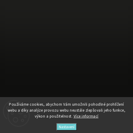
Používáme cookies, abychom Vám umožnili pohodlné prohlížení
Sledovat na Instagramu
webu a díky analýze provozu webu neustále zlepšovali jeho funkce,
výkon a použitelnost.
Více informací
Copyright 2026
faifstore
. Všechna práva vyhrazena.
Nastavení
Vytvořil
Shoptet
| Design
Shoptak.cz