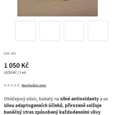
Kód:
561
1 050 Kč
10,50 Kč / 1 ml
Neohodnoceno
Obličejový elixír, bohatý na
silné antioxidanty
a se
silou adaptogenních účinků
,
přirozeně snižuje
buněčný stres způsobený každodenními vlivy