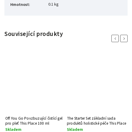
0.1 kg
Hmotnost
:
Související produkty
Previous
Next
ý
Off You Go Povzbuzující čistící gel
The Starter Set základní sada
T
0
pro pleť This Place 100 ml
produktů holistické péče This Place
p
Skladem
Skladem
S