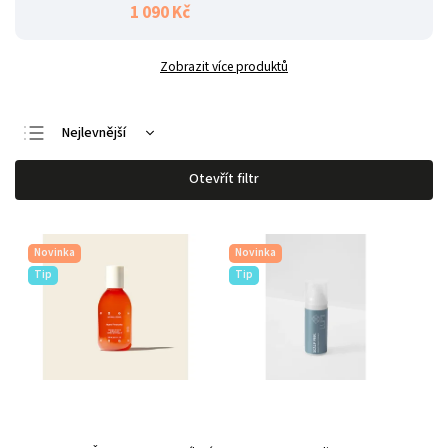
1 090 Kč
Zobrazit více produktů
Nejlevnější
Nejdražší
Otevřít filtr
Nejprodávanější
Abecedně
Novinka
Novinka
Tip
Tip