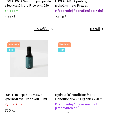
UOGA UOGA Šampon pro posílení
LUMI AHA-BHA peeling pro
a lesk vlasů More Fireworks 250 ml
pokožku hlavy Prewash
Treatment 50ml
Skladem
Předprodej / doručení do 7 dní
399 Kč
750 Kč
Do košíku
Detail
Novinka
Novinka
Tip
Tip
LUMI FLIRT sprej na vlasy s
Hydratační kondicionér The
kyselinou hyaluronovou 30ml
Conditioner AIVA Organics 250 ml
Vyprodáno
Předprodej / doručení do 7
pracovních dní
750 Kč