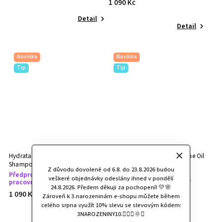
1 090 Kč
Detail
Detail
Novinka
Novinka
Tip
Tip
Hydratační šampon The
Multifunkční organický olej The Oil
Shampoo AIVA Organics 250 ml
AIVA Organics 200 ml
Z důvodu dovolené od 6.8. do 23.8.2026 budou
Předprodej / doručení do 7
veškeré objednávky odeslány ihned v pondělí
pracovních dní
Předprodej / doručení do 7
24.8.2026. Předem děkuji za pochopení! 💛🌸
pracovních dní
1 090 Kč
Zároveň k 3.narozeninám e-shopu můžete během
1 150 Kč
celého srpna využít 10% slevu se slevovým kódem:
3NAROZENINY10.🧚🏻‍♀️🌞✨
Detail