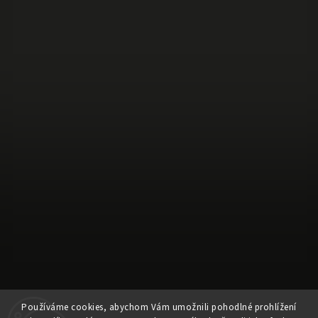
Sledovat na Instagramu
Používáme cookies, abychom Vám umožnili pohodlné prohlížení