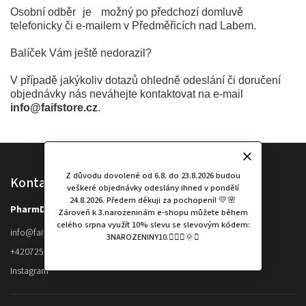
Osobní odběr
je
možný po předchozí domluvě
telefonicky či e-mailem v Předměřicích nad Labem.
Balíček Vám ještě nedorazil?
V případě jakýkoliv dotazů ohledně odeslání či doručení
objednávky nás neváhejte kontaktovat na e-mail
info@faifstore.cz
.
Z důvodu dovolené od 6.8. do 23.8.2026 budou
Kontakt
veškeré objednávky odeslány ihned v pondělí
24.8.2026. Předem děkuji za pochopení! 💛🌸
PharmDr. Kateřina Faifr
Zároveň k 3.narozeninám e-shopu můžete během
celého srpna využít 10% slevu se slevovým kódem:
info
@
faifstore.cz
3NAROZENINY10.🧚🏻‍♀️🌞✨
+420725845677
Instagram