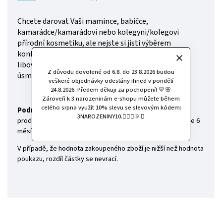
Chcete darovat Vaši mamince, babičce,
kamarádce/kamarádovi nebo kolegyni/kolegovi
přírodní kosmetiku, ale nejste si jisti výběrem
konkrétních produktů? Dárkový poukaz na výběr
libovolných produktů přírodní kosmetiky vykouzlí
Z důvodu dovolené od 6.8. do 23.8.2026 budou
úsměv na rtech zaručeně každému.
veškeré objednávky odeslány ihned v pondělí
24.8.2026. Předem děkuji za pochopení! 💛🌸
Zároveň k 3.narozeninám e-shopu můžete během
celého srpna využít 10% slevu se slevovým kódem:
Podmínky použití:
Poukaz platí jednorázově na nákup
3NAROZENINY10.🧚🏻‍♀️🌞✨
produktů na e-shopu
www.faifstore.cz.
Platnost poukazu je 6
měsíců od data jeho vystavení.
V případě, že hodnota zakoupeného zboží je nižší než hodnota
poukazu, rozdíl částky se nevrací.