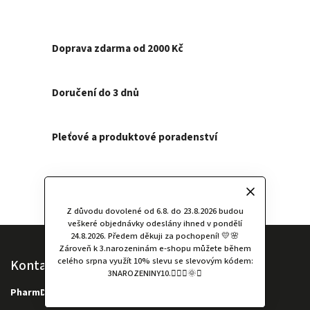
Doprava zdarma od 2000 Kč
Doručení do 3 dnů
Pleťové a produktové poradenství
Složení zkontrolováno za Vás
Z důvodu dovolené od 6.8. do 23.8.2026 budou
veškeré objednávky odeslány ihned v pondělí
24.8.2026. Předem děkuji za pochopení! 💛🌸
Zároveň k 3.narozeninám e-shopu můžete během
celého srpna využít 10% slevu se slevovým kódem:
Kontakt
3NAROZENINY10.🧚🏻‍♀️🌞✨
PharmDr. Kateřina Faifr