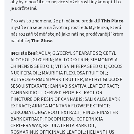
aby bylo použito co nejvíce složek rostliny konopí. I to
je udržitelné.
Pro vás to znamená, že při nákupu produktů
This Place
myslíte na sebe a na životní prostředí. Myšlenka, která
nás rozzáří téměř stejně jako náš nejprodávanější krém
na obličej
The Glow.
INCI složení:
AQUA; GLYCERYL STEARATE SE; CETYL
ALCOHOL; GLYCERIN; MALTODEXTRIN; SIMMONDSIA
CHINENSIS SEED OIL; VITIS VINIFERA SEED OIL; COCOS
NUCIFERA OIL; MAURITIA FLEXUOSA FRUIT OIL;
BUTYROSPERMUM PARKII BUTTER; METHYL GLUCOSE
SESQUISTEARATE; CANNABIS SATIVA LEAF EXTRACT;
CANNABIDIOL - DERIVED FROM EXTRACT OR
TINCTURE OR RESIN OF CANNABIS; SALIX ALBA BARK
EXTRACT; ARNICA MONTANA FLOWER EXTRACT;
CURCUMA LONGA ROOT EXTRACT; PINUS PINASTER
BARK EXTRACT; TOCOPHEROL; COPERNICIA
CERIFERA WAX; BETULA LENTA BARK OIL;
ROSMARINUS OFFICINALIS LEAF OIL; HELIANTHUS