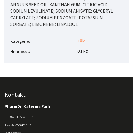
ANNUUS SEED OIL; XANTHAN GUM; CITRIC ACID;
SODIUM LEVULINATE; SODIUM ANISATE; GLYCERYL
CAPRYLATE; SODIUM BENZOATE; POTASSIUM
SORBATE; LIMONENE; LINALOOL
Tělo
Kategorie
:
0.1 kg
Hmotnost
:
Kontakt
PharmDr. Kateřina Faifr
info
@
faifstore.cz
+420725845677