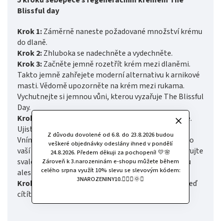
5 kroků sebepéče s regeneračním krémem The
Blissful day
Krok 1:
Záměrně naneste požadované množství krému
do dlaně.
Krok 2:
Zhluboka se nadechněte a vydechněte.
Krok 3:
Začněte jemně rozetřít krém mezi dlaněmi.
Takto jemně zahřejete moderní alternativu k arnikové
masti. Vědomě upozorněte na krém mezi rukama.
Vychutnejte si jemnou vůni, kterou vyzařuje The Blissful
Day.
Krok 4:
Během kroužení se plně soustřeďte na sebe.
Ujistěte se, že nasloucháte signálům svého těla.
Z důvodu dovolené od 6.8. do 23.8.2026 budou
Vnímejte, jak příjemná konzistence krému klouže po
veškeré objednávky odeslány ihned v pondělí
vaší pokožce. Pro zvýšení relaxačního účinku vmasírujte
24.8.2026. Předem děkuji za pochopení! 💛🌸
svalový krém do postižené oblasti pokožky po dobu
Zároveň k 3.narozeninám e-shopu můžete během
celého srpna využít 10% slevu se slevovým kódem:
alespoň 2 minut.
3NAROZENINY10.🧚🏻‍♀️🌞✨
Krok 5:
Vnímejte, jak se dostavuje uvolnění. Jak se teď
cítíte?