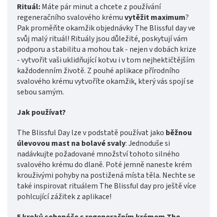
Rituál:
Máte pár minut a chcete z používání
regeneračního svalového krému
vytěžit maximum
?
Pak proměňte okamžik objednávky The Blissful day ve
svůj malý rituál! Rituály jsou důležité, poskytují vám
podporu a stabilitu a mohou tak - nejen v dobách krize
- vytvořit vaši uklidňující kotvu i v tom nejhektičtějším
každodenním životě. Z pouhé aplikace přírodního
svalového krému vytvoříte okamžik, který vás spojí se
sebou samým.
Jak používat?
The Blissful Day lze v podstatě používat jako
běžnou
úlevovou mast na bolavé svaly
: Jednoduše si
nadávkujte požadované množství tohoto silného
svalového krému do dlaně. Poté jemně naneste krém
krouživými pohyby na postižená místa těla. Nechte se
také inspirovat rituálem The Blissful day pro ještě více
pohlcující zážitek z aplikace!