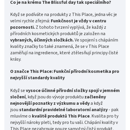
Co je na krému The Blissful day tak speciálního?
Když se podíváte na produkty z This Place, jedna věc je
velmi rychle zřejmá:
Funkčnost je vždy v centru
pozornosti.
Z tohoto tvrzení vyplývá, že každý z
přírodních kosmetických produktů je založen na
vybraných, účinných složkách.
Ve spojení s chápáním
kvality značky to také znamená, že se v This Place
zaměřují na ingredience, které ztělesňují principy čisté
krásy.
O značce This Place: Funkční přírodní kosmetika pro
nejvyšší standardy kvality
Když se
vysoce účinné přírodní složky spojí v jemném
složení
, když jsou do vývoje produktu
začleněny
nejnovější poznatky z výzkumu a vědy
a když
jsou
standardní pravidelné laboratorní analýzy
- pak
mluvíme o
kvalitě produktů This Place
. Kvalita pro ty
nejvyšší nároky pleti, tedy pro tu vaši. Chápání kvality v
This Place nezahrnuje pouze samotný čistý produkt,