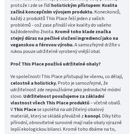
protože i zde se řídí
holistickým přístupem
:
Kvalita
začíná koncepčním vývojem produktu.
Koneckonců,
každý z produktů This Place řeší jeden z vašich
problémů - což zase přináší více kvality do vašeho
každodenního života.
Kromě toho klade značka
stejný důraz na pečlivé složení ingrediencí jako na
veganskou a férovou výrobu.
A samozřejmě držíte v
rukou pouze udržitelně vyrobený vnější obal.
Proč This Place používá udržitelné obaly?
Ve společnosti This Place přistupují ke všemu, co dělají,
celostně a
holisticky.
Proto je samozřejmé, že
udržitelnost zde nepoužíváme jako jednoduché módní
slovo.
Udržitelnost považujeme za základní
vlastnost všech This Place produktů
– včetně obalů.
V
This Place
se spoléhá na udržitelný obalový
materiál, který se skládá převážně z
konopí.
Díky této
přírodní, obnovitelné surovině mají naše obaly výrazně
lepší ekologickou bilanci. Kromě toho dbáme na to,