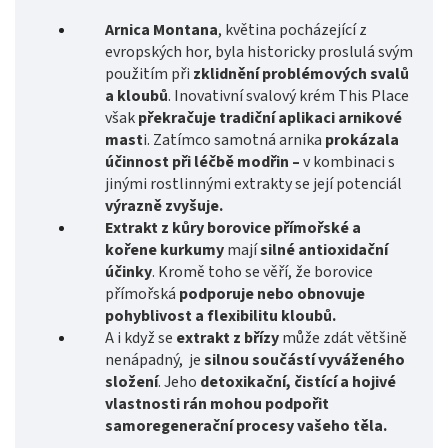
Arnica Montana
, květina pocházející z
evropských hor, byla historicky proslulá svým
použitím při
zklidnění problémových svalů
a kloubů
. Inovativní svalový krém This Place
však
překračuje tradiční aplikaci arnikové
mast
i. Zatímco samotná arnika
prokázala
účinnost při léčbě modřin –
v kombinaci s
jinými rostlinnými extrakty se její potenciál
výrazně zvyšuje.
Extrakt z kůry borovice přímořské a
kořene kurkumy
mají
silné antioxidační
účinky
. Kromě toho se věří, že borovice
přímořská
podporuje nebo obnovuje
pohyblivost a flexibilitu kloubů.
A i když se
extrakt z břízy
může zdát většině
nenápadný, je
silnou součástí vyváženého
složení
. Jeho
detoxikační, čistící a hojivé
vlastnosti rán mohou podpořit
samoregenerační procesy vašeho těla.