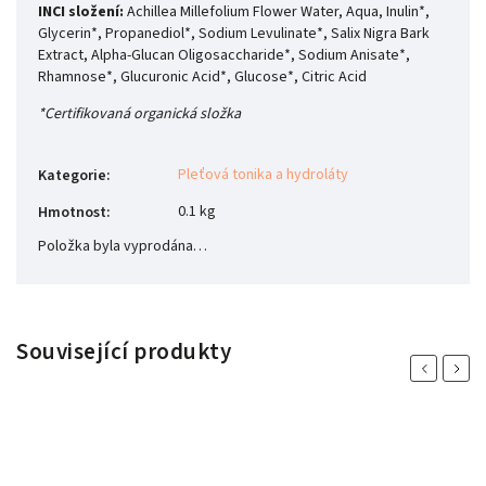
INCI složení:
Achillea Millefolium Flower Water, Aqua, Inulin*,
Glycerin*, Propanediol*, Sodium Levulinate*, Salix Nigra Bark
Extract, Alpha-Glucan Oligosaccharide*, Sodium Anisate*,
Rhamnose*, Glucuronic Acid*, Glucose*, Citric Acid
*Certifikovaná organická složka
Pleťová tonika a hydroláty
Kategorie
:
0.1 kg
Hmotnost
:
Položka byla vyprodána…
Související produkty
Previous
Next