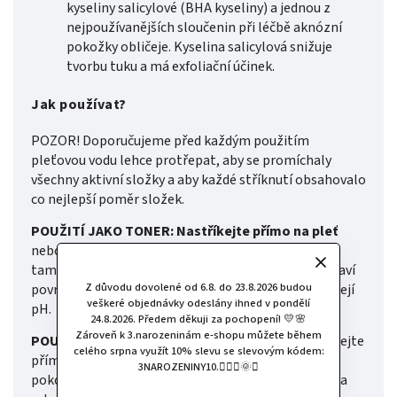
kyseliny salicylové (BHA kyseliny) a jednou z
nejpoužívanějších sloučenin při léčbě aknózní
pokožky obličeje. Kyselina salicylová snižuje
tvorbu tuku a má exfoliační účinek.
Jak používat?
POZOR! Doporučujeme před každým použitím
pleťovou vodu lehce protřepat, aby se promíchaly
všechny aktivní složky a aby každé stříknutí obsahovalo
co nejlepší poměr složek.
POUŽITÍ JAKO TONER: Nastříkejte přímo na pleť
nebo nejprve nastříkejte na vatový tampon a poté
tamponem masírujte celý obličej. Tím se obličej zbaví
Z důvodu dovolené od 6.8. do 23.8.2026 budou
povrchových nečistot a pleť se zklidní a vyrovná se její
veškeré objednávky odeslány ihned v pondělí
pH.
24.8.2026. Předem děkuji za pochopení! 💛🌸
Zároveň k 3.narozeninám e-shopu můžete během
POUŽITÍ JAKO OSVĚŽOVAČ:
Pleťovou vodu nastříkejte
celého srpna využít 10% slevu se slevovým kódem:
přímo na obličej, abyste obnovili obranyschopnost
3NAROZENINY10.🧚🏻‍♀️🌞✨
pokožky. Pleťovou vodu lze aplikovat pod make-up a