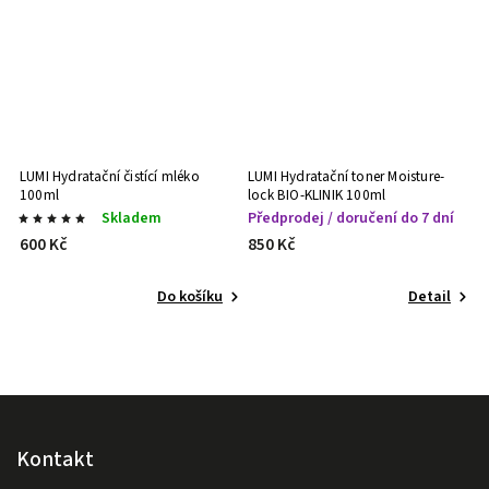
LUMI Hydratační čistící mléko
LUMI Hydratační toner Moisture-
100ml
lock BIO-KLINIK 100ml
Skladem
Předprodej / doručení do 7 dní
600 Kč
850 Kč
Do košíku
Detail
Kontakt