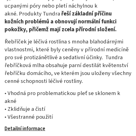
ucpanými póry nebo pletí náchylnou k
akné. Produkty Tundra
řeší základní příčinu
kožních problémů a obnovují normální funkci
pokožky, přičemž mají zcela přírodní složení.
Řebříček je léčivá rostlina s mnoha blahodárnými
vlastnostmi, které byly ceněny v přírodní medicíně
pro své protizánětlivé a sedativní účinky. Tundra
řebříčková mlha obsahuje parní destilát květenství
řebříčku domácího, ve kterém jsou uloženy všechny
cenné schopnosti léčivé rostliny.
• Vhodná pro problematickou pleť se sklonem k
akné
• Zklidňuje a čistí
• Všestranné použití
Detailní informace