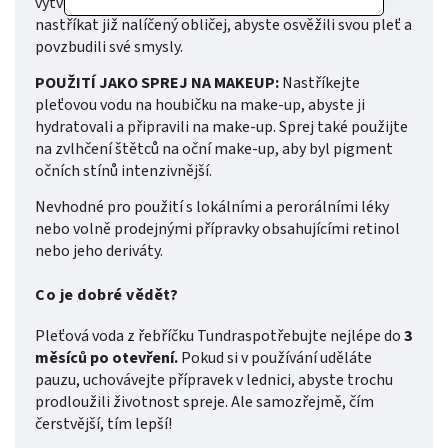
vytvořit tak čirý základ pro make-up. Můžete také
nastříkat již nalíčený obličej, abyste osvěžili svou pleť a
povzbudili své smysly.
POUŽITÍ JAKO SPREJ NA MAKEUP:
Nastříkejte
pleťovou vodu na houbičku na make-up, abyste ji
hydratovali a připravili na make-up. Sprej také použijte
na zvlhčení štětců na oční make-up, aby byl pigment
očních stínů intenzivnější.
Nevhodné pro použití s lokálními a perorálními léky
nebo volně prodejnými přípravky obsahujícími retinol
nebo jeho deriváty.
Co je dobré vědět?
Pleťová voda z řebříčku Tundraspotřebujte nejlépe do
3
měsíců po otevření.
Pokud si v používání uděláte
pauzu, uchovávejte přípravek v lednici, abyste trochu
prodloužili životnost spreje. Ale samozřejmě, čím
čerstvější, tím lepší!