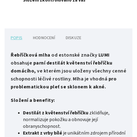
Složení zkontrolováno za Vás
POPIS
HODNOCENÍ
DISKUZE
Řebříčková mlha
od estonské značky
LUMI
obsahuje
parní destilát květenství řebříčku
domácího,
ve kterém jsou uloženy všechny cenné
schopnosti léčivé rostliny. Mlha je vhodná
pro
problematickou pleť se sklonem k akné.
Složení a benefity:
Destilát z květenství řebříčku
zklidňuje,
normalizuje pokožku a obnovuje její
obranyschopnost.
Extrakt z vrby bílé
je unikátním zdrojem přírodní