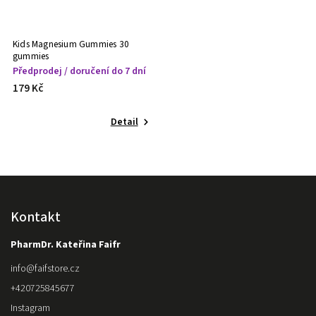
Kids Magnesium Gummies 30
gummies
Předprodej / doručení do 7 dní
179 Kč
Detail
Kontakt
PharmDr. Kateřina Faifr
info
@
faifstore.cz
+420725845677
Instagram