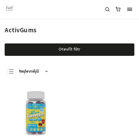
ActivGums
Otevřít filtr
Nejlevnější
Nejdražší
Nejprodávanější
Abecedně