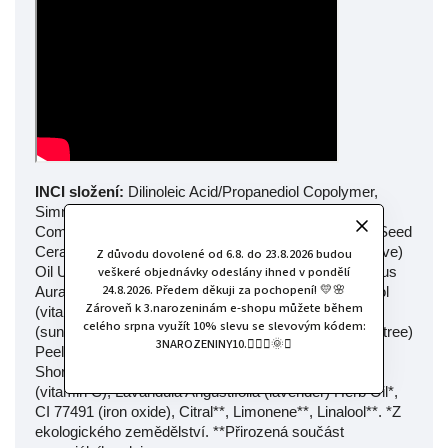
INCI složení:
Dilinoleic Acid/Propanediol Copolymer,
Simmondsia Chinensis (jojoba) Seed Oil*, Ricinus
Communis Seed Oil, Helianthus Annuus (sunflower) Seed
Cera, Candellila Cera, Zinc Oxide, Olea Europaea (olive)
Z důvodu dovolené od 6.8. do 23.8.2026 budou
veškeré objednávky odeslány ihned v pondělí
Oil Unsaponifiables, CI 77742 (manganese pink), Citrus
24.8.2026. Předem děkuji za pochopení! 💛🌸
Aurantium Dulcis (sweet orange) Peel Oil*, Tocopherol
Zároveň k 3.narozeninám e-shopu můžete během
(vitamin E), Titanium Dioxide, Helianthus Anuus
celého srpna využít 10% slevu se slevovým kódem:
(sunflower) Seed Oil, Mica, Rhus Verniciflua (lacquer tree)
3NAROZENINY10.🧚🏻‍♀️🌞✨
Peel Cera/Rhus Succedanea (wax tree) Fruit Cera,
Shorea Robusta (sal tree) Resin, Ascorbyl Palmitate
(vitamin C), Lavandula Angustifolia (lavender) Herb Oil*,
CI 77491 (iron oxide), Citral**, Limonene**, Linalool**. *Z
ekologického zemědělství. **Přirozená součást