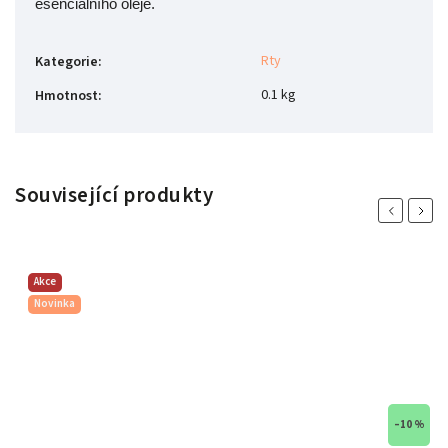
esenciálního oleje.
Rty
Kategorie
:
0.1 kg
Hmotnost
:
Související produkty
Previous
Next
Akce
Novinka
–10 %