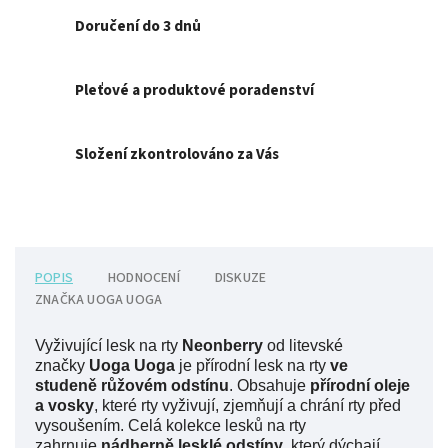
Doručení do 3 dnů
Pleťové a produktové poradenství
Složení zkontrolováno za Vás
POPIS
HODNOCENÍ
DISKUZE
ZNAČKA
UOGA UOGA
Vyživující lesk na rty
Neonberry
od litevské
značky
Uoga Uoga
je přírodní lesk na rty
ve
studeně růžovém
odstínu
. Obsahuje
přírodní oleje
a vosky
, které rty vyživují, zjemňují a chrání rty před
vysoušením. Celá kolekce lesků na rty
zahrnuje
nádherně lesklé odstíny
, který dýchají