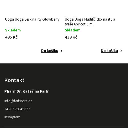
Uoga Uoga Lesk na rty Glowberry
Uoga Uoga Multilíčidlo na rty a
U
tváře Apricot 6 ml
M
Skladem
Skladem
S
495 Kč
439 Kč
3
Do košíku
Do košíku
Kontakt
PharmDr. Kateřina Faifr
info
@
faifstore.cz
+420725845677
Instagram