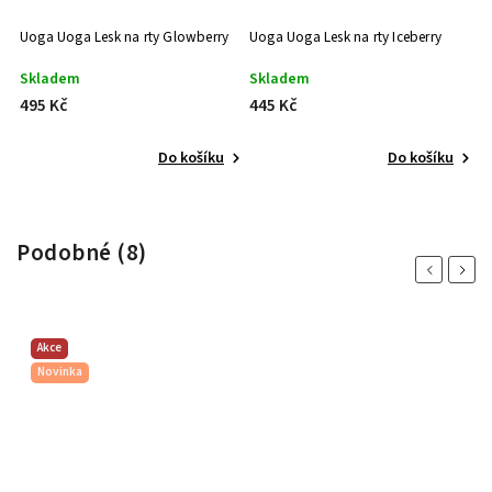
Uoga Uoga Lesk na rty Glowberry
Uoga Uoga Lesk na rty Iceberry
U
Skladem
Skladem
V
495 Kč
445 Kč
4
Do košíku
Do košíku
Podobné (8)
Previous
Next
Akce
Novinka