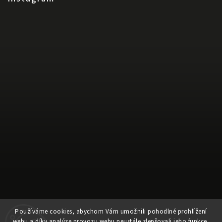
Používáme cookies, abychom Vám umožnili pohodlné prohlížení
Sledovat na Instagramu
webu a díky analýze provozu webu neustále zlepšovali jeho funkce,