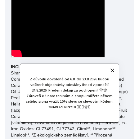
INCI složení:
Dilinoleic Acid/Propanediol Copolymer,
Simmondsia Chinensis (jojoba) Seed Oil*, Ricinus
Z důvodu dovolené od 6.8. do 23.8.2026 budou
Communis Seed Oil, Helianthus Annuus (sunflower) Seed
veškeré objednávky odeslány ihned v pondělí
Cera, Candellila Cera, Zinc Oxide, Olea Europaea (olive)
24.8.2026. Předem děkuji za pochopení! 💛🌸
Oil Unsaponifiables, Citrus Aurantium Dulcis (sweet orange)
Zároveň k 3.narozeninám e-shopu můžete během
Peel Oil*, Mica, Tocopherol (vitamin E), Titanium Dioxide,
celého srpna využít 10% slevu se slevovým kódem:
Helianthus Anuus (sunflower) Seed Oil, Rhus Verniciflua
3NAROZENINY10.🧚🏻‍♀️🌞✨
(lacquer tree) Peel Cera/Rhus Succedanea (wax tree) Fruit
Cera, Shorea Robusta (sal tree) Resin, Ascorbyl Palmitate
(vitamin C), Lavandula Angustifolia (lavender) Herb Oil*, +/-
Iron Oxides: CI 77491, CI 77742, Citral**, Limonene**,
Linalool**. *Z ekologického zemědělství. **Přirozená