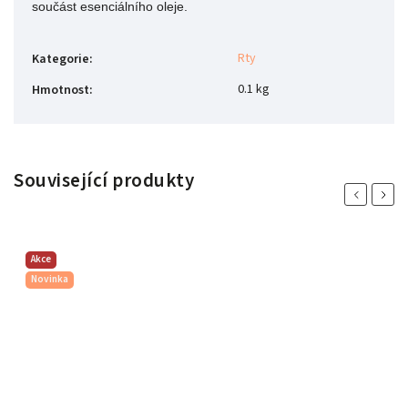
součást esenciálního oleje.
Rty
Kategorie
:
0.1 kg
Hmotnost
:
Související produkty
Previous
Next
Akce
Novinka