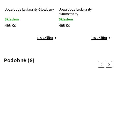
Uoga Uoga Lesk na rty Glowberry
Uoga Uoga Lesk na rty
Uo
Summerberry
Skladem
Skladem
S
495 Kč
495 Kč
4
Do košíku
Do košíku
Podobné (8)
Previous
Next