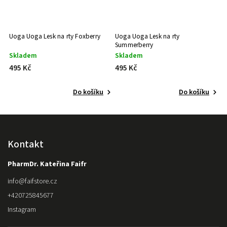
Uoga Uoga Lesk na rty Foxberry
Uoga Uoga Lesk na rty
U
Summerberry
Skladem
Skladem
V
495 Kč
495 Kč
4
Do košíku
Do košíku
Kontakt
PharmDr. Kateřina Faifr
info
@
faifstore.cz
+420725845677
Instagram