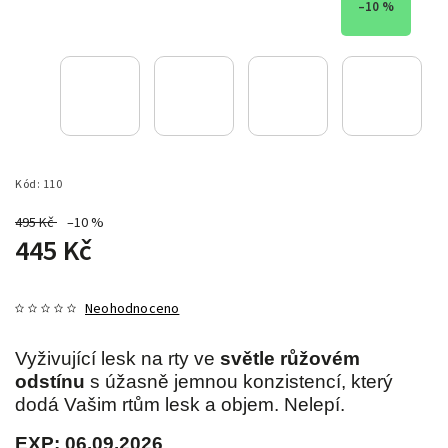
–10 %
Kód:
110
495 Kč
–10 %
445 Kč
Neohodnoceno
Vyživující lesk na rty ve
světle růžovém
odstínu
s úžasně jemnou konzistencí, který
dodá Vašim rtům lesk a objem. Nelepí.
EXP: 06.09.2026