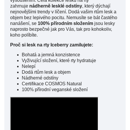
vysoušením. Celá kolekce lesků na rty
zahrnuje
nádherně lesklé odstíny
, který dýchají
nejnovějšími trendy v líčení. Dodá vašim rtům lesk a
objem bez lepivého pocitu. Nemusíte se bát častého
nanášení, se
100% přírodním složením
jsou lesky
naprosto bezpečné jak pro Vás, tak pro kohokoliv,
koho políbíte.
Proč si lesk na rty Iceberry zamilujete:
Bohatá a jemná konzistence
Vyživující složení, které rty hydratuje
Nelepí
Dodá rtům lesk a objem
Nádherné odstíny
Certifikace COSMOS Natural
100% přírodní veganské složení