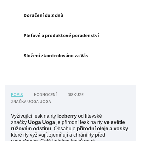
Doručení do 3 dnů
Pleťové a produktové poradenství
Složení zkontrolováno za Vás
POPIS
HODNOCENÍ
DISKUZE
ZNAČKA
UOGA UOGA
Vyživující lesk na rty
Iceberry
od litevské
značky
Uoga Uoga
je přírodní lesk na rty
ve s
větle
růžovém odstínu
. Obsahuje
přírodní oleje a vosky
,
které rty vyživují, zjemňují a chrání rty před