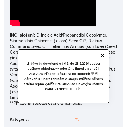
INCI složení:
Dilinoleic Acid/Propanediol Copolymer,
Simmondsia Chinensis (jojoba) Seed Oil*, Ricinus
Communis Seed Oil, Helianthus Annuus (sunflower) Seed
Cera, Zinc Oxide, Candellila Cera, CI 77742 (manganese
pink), Olea Europaea (olive) Oil Unsaponifiables, Citrus
Z důvodu dovolené od 6.8. do 23.8.2026 budou
Aurantium Dulcis (sweet orange) Peel Oil*, Tocopherol
veškeré objednávky odeslány ihned v pondělí
(vitamin E), Helianthus Anuus (sunflower) Seed Oil, Rhus
24.8.2026. Předem děkuji za pochopení! 💛🌸
Verniciflua (lacquer tree) Peel Cera/Rhus Succedanea
Zároveň k 3.narozeninám e-shopu můžete během
(wax tree) Fruit Cera, Shorea Robusta (sal tree) Resin,
celého srpna využít 10% slevu se slevovým kódem:
Ascorbyl Palmitate (vitamin C), Lavandula Angustifolia
3NAROZENINY10.🧚🏻‍♀️🌞✨
(lavender) Herb Oil*, CI 77491 (iron oxide), Citral**,
Limonene**, Linalool**. *Z ekologického zeměděsltví.
**Přirozená součást esenciálních olejů.
Rty
Kategorie
: