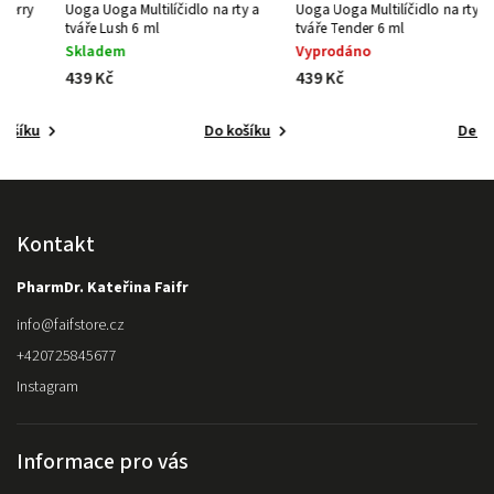
Uoga Uoga Multilíčidlo na rty a
Uoga Uoga Multilíčidlo na rty a
tváře Lush 6 ml
tváře Tender 6 ml
Skladem
Vyprodáno
439 Kč
439 Kč
Do košíku
Detail
Kontakt
PharmDr. Kateřina Faifr
info
@
faifstore.cz
+420725845677
Instagram
Informace pro vás