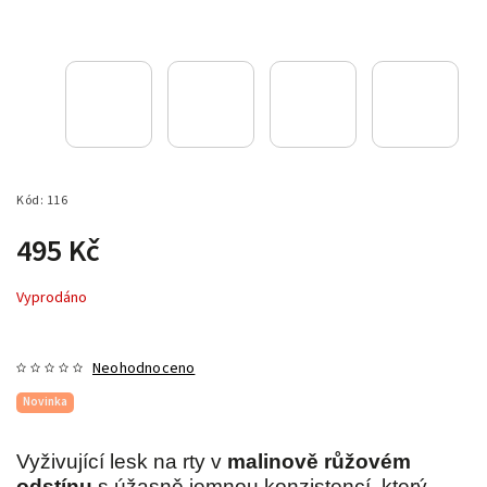
Kód:
116
495 Kč
Vyprodáno
Neohodnoceno
Novinka
Vyživující lesk na rty v
malinově růžovém
odstínu
s úžasně jemnou konzistencí, který