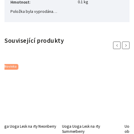
0.1 kg
Hmotnost
:
Položka byla vyprodána…
Související produkty
Previous
Next
Novinka
 %
Uoga Uoga Lesk na rty Neonberry
Uoga Uoga Lesk na rty
U
Summerberry
ob