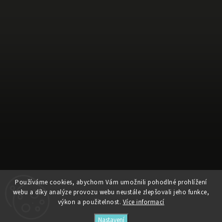
Používáme cookies, abychom Vám umožnili pohodlné prohlížení
Sledovat na Instagramu
webu a díky analýze provozu webu neustále zlepšovali jeho funkce,
výkon a použitelnost.
Více informací
Copyright 2026
faifstore
. Všechna práva vyhrazena.
Nastavení