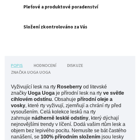
Pleťové a produktové poradenství
Složení zkontrolováno za Vás
POPIS
HODNOCENÍ
DISKUZE
ZNAČKA
UOGA UOGA
Vyživující lesk na rty
Roseberry
od litevské
značky
Uoga Uoga
je přírodní lesk na rty
ve s
větle
cihlovém odstínu
. Obsahuje
přírodní oleje a
vosky
, které rty vyživují, zjemňují a chrání rty před
vysoušením. Celá kolekce lesků na rty
zahrnuje
nádherně lesklé odstíny
, který dýchají
nejnovějšími trendy v líčení. Dodá vašim rtům lesk a
objem bez lepivého pocitu. Nemusíte se bát častého
nanášení, se
100% přírodním složením
jsou lesky