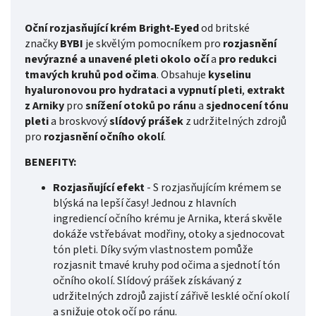
Oční rozjasňující krém Bright-Eyed
od britské
značky
BYBI
je skvělým pomocníkem pro
rozjasnění
nevýrazné a unavené pleti okolo očí
a
pro redukci
tmavých kruhů pod očima
. Obsahuje
kyselinu
hyaluronovou pro hydrataci a vypnutí pleti
,
extrakt
z Arniky
pro
snížení otoků po ránu
a
sjednocení tónu
pleti
a broskvový
slídový prášek
z udržitelných zdrojů
pro
rozjasnění očního okolí
.
BENEFITY:
Rozjasňující efekt
- S rozjasňujícím krémem se
blýská na lepší časy! Jednou z hlavních
ingrediencí očního krému je Arnika, která skvěle
dokáže vstřebávat modřiny, otoky a sjednocovat
tón pleti. Díky svým vlastnostem pomůže
rozjasnit tmavé kruhy pod očima a sjednotí tón
očního okolí. Slídový prášek získávaný z
udržitelných zdrojů zajistí zářivě lesklé oční okolí
a snižuje otok očí po ránu.