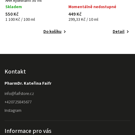
AHA kyselinami 50 ml
o
Skladem
Momentálně nedostupné
550 Kč
449 Kč
7
1 100 Kč / 100 ml
299,33 Kč / 10 ml
Do košíku
Detail
Kontakt
PharmDr. Kateřina Faifr
info
@
faifstore.cz
+420725845677
Instagram
Informace pro vás