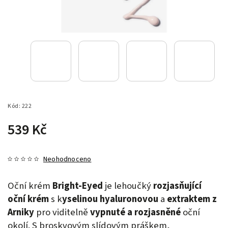
Kód:
222
539 Kč
Neohodnoceno
Oční krém
Bright-Eyed
je lehoučký
rozjasňující
oční krém
s k
yselinou hyaluronovou
a
extraktem z
Arniky
pro viditelně
vypnuté a rozjasněné
oční
okolí. S broskvovým slídovým práškem,