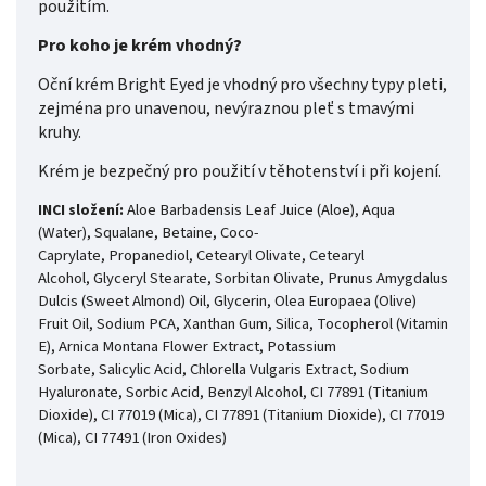
použitím.
Pro koho je krém vhodný?
Oční krém Bright Eyed je vhodný pro všechny typy pleti,
zejména pro unavenou, nevýraznou pleť s tmavými
kruhy.
Krém je bezpečný pro použití v těhotenství i při kojení.
Aloe Barbadensis Leaf Juice (Aloe), Aqua
INCI složení:
(Water), Squalane, Betaine, Coco-
Caprylate, Propanediol, Cetearyl Olivate, Cetearyl
Alcohol, Glyceryl Stearate, Sorbitan Olivate, Prunus Amygdalus
Dulcis (Sweet Almond) Oil, Glycerin, Olea Europaea (Olive)
Fruit Oil, Sodium PCA, Xanthan Gum, Silica, Tocopherol (Vitamin
E), Arnica Montana Flower Extract, Potassium
Sorbate, Salicylic Acid, Chlorella Vulgaris Extract, Sodium
Hyaluronate, Sorbic Acid, Benzyl Alcohol, CI 77891 (Titanium
Dioxide), CI 77019 (Mica), CI 77891 (Titanium Dioxide), CI 77019
(Mica), CI 77491 (Iron Oxides)