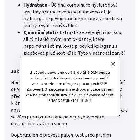
Hydratace
- Účinná kombinace hyaluronové
kyseliny a sametového squlanového oleje
hydratuje a zpevňuje oční kontury a zanechává
jemný a vyhlazený vzhled.
Zjemnění pleti
- Extrakty ze zelených řas jsou
silnými a účinnými antioxidanty, které
napomáhají stimulovat produkci kolagenu a
zlepšovat pružnost kůže. Tyto vlastnosti zaručí
jemnou a zdravě vypadající pleť.
Jak používat?
Z důvodu dovolené od 6.8. do 23.8.2026 budou
veškeré objednávky odeslány ihned v pondělí
Naneste množství o velikosti hrášku pod oči a na oční
24.8.2026. Předem děkuji za pochopení! 💛🌸
okolí a jemně rozetřete či vklepejte. Používejte ráno
Zároveň k 3.narozeninám e-shopu můžete během
celého srpna využít 10% slevu se slevovým kódem:
před nanesením obličejových olejů nebo opalovacích
3NAROZENINY10.🧚🏻‍♀️🌞✨
krémů s SPF. Vyhněte se těsnému okolí očí (řasy,..),
abyste zamezily přímému kontaktu krému a očí. Pokud
se Vám produkt dostane do očí, vypláchněte
dostatečně vlažnou vodou.
Doporučujeme provést patch-test před prvním