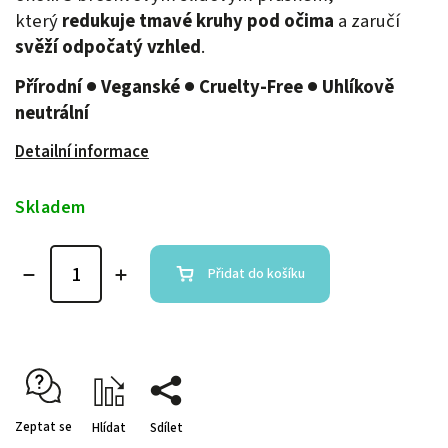
který
redukuje tmavé kruhy pod očima
a zaručí
svěží odpočatý vzhled
.
Přírodní ● Veganské ● Cruelty-Free ● Uhlíkově
neutrální
Detailní informace
Skladem
Přidat do košíku
Zeptat se
Hlídat
Sdílet