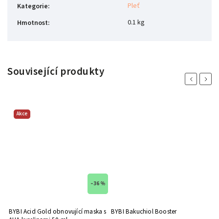
Pleť
Kategorie
:
0.1 kg
Hmotnost
:
Související produkty
Previous
Next
Akce
 %
–36 %
l
BYBI Acid Gold obnovující maska s
BYBI Bakuchiol Booster
B