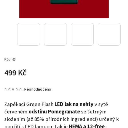
Kód:
63
499 Kč
Neohodnoceno
Zapékací Green Flash
LED lak na nehty
v sytě
červeném
odstínu Pomegranate
se šetrným
složením (až 85% přírodních ingrediencí) určený k
použití s LED lampou. Lak je
HEMA a 12-free
-