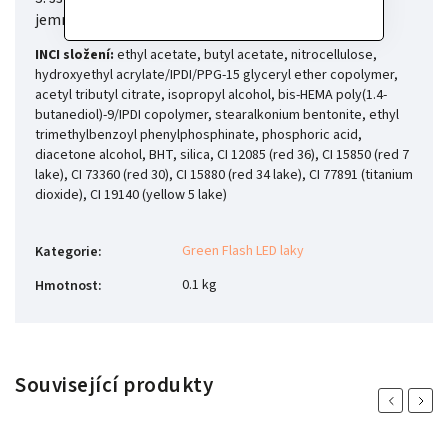
jemného tlaku a máte hotovo!
INCI složení:
ethyl acetate, butyl acetate, nitrocellulose,
hydroxyethyl acrylate/IPDI/PPG-15 glyceryl ether copolymer,
acetyl tributyl citrate, isopropyl alcohol, bis-HEMA poly(1.4-
butanediol)-9/IPDI copolymer, stearalkonium bentonite, ethyl
trimethylbenzoyl phenylphosphinate, phosphoric acid,
diacetone alcohol, BHT, silica, CI 12085 (red 36), CI 15850 (red 7
lake), CI 73360 (red 30), CI 15880 (red 34 lake), CI 77891 (titanium
dioxide), CI 19140 (yellow 5 lake)
Green Flash LED laky
Kategorie
:
0.1 kg
Hmotnost
:
Související produkty
Previous
Next