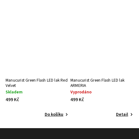
Manucurist Green Flash LED lak Red
Manucurist Green Flash LED lak
Ma
Velvet
ARMERIA
B
Skladem
Vyprodáno
V
499 Kč
499 Kč
4
Do košíku
Detail