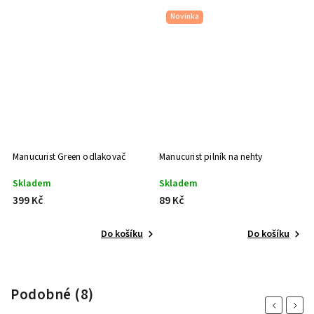
Novinka
Manucurist Green odlakovač
Manucurist pilník na nehty
Skladem
Skladem
399 Kč
89 Kč
Do košíku
Do košíku
Podobné (8)
Previous
Next