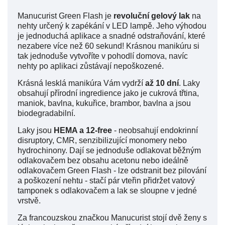
Manucurist Green Flash je
revoluční gelový lak
na
nehty určený k zapékání v LED lampě. Jeho výhodou
je jednoduchá aplikace a snadné odstraňování, které
nezabere více než 60 sekund! Krásnou manikúru si
tak jednoduše vytvoříte v pohodlí domova, navíc
nehty po aplikaci zůstávají nepoškozené.
Krásná lesklá manikúra Vám vydrží
až 10 dní
. Laky
obsahují přírodní ingredience jako je cukrová třtina,
maniok, bavlna, kukuřice, brambor, bavlna a jsou
biodegradabilní.
Laky jsou
HEMA a 12-free
- neobsahují endokrinní
disruptory, CMR, senzibilizující monomery nebo
hydrochinony. Dají se jednoduše odlakovat běžným
odlakovačem bez obsahu acetonu nebo ideálně
odlakovačem Green Flash - lze odstranit bez pilování
a poškození nehtu - stačí pár vteřin přidržet vatový
tamponek s odlakovačem a lak se sloupne v jedné
vrstvě.
Za francouzskou značkou Manucurist stojí dvě ženy s