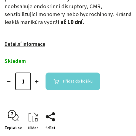
neobsahuje endokrinní disruptory, CMR,
senzibilizující monomery nebo hydrochinony. Krásná
lesklá manikúra vydrží
až 10 dní.
Detailní informace
Skladem
Přidat do košíku
Zeptat se
Hlídat
Sdílet