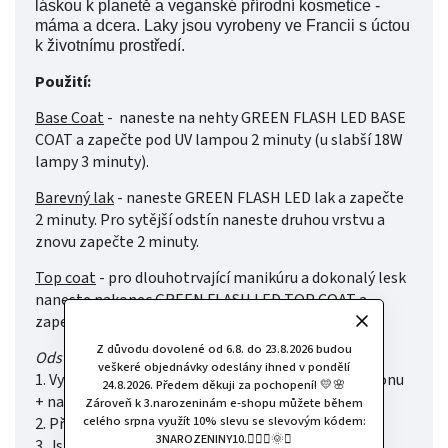
láskou k planetě a veganské přírodní kosmetice -
máma a dcera. Laky jsou vyrobeny ve Francii s úctou
k životnímu prostředí.
Použití:
Base Coat
- naneste na nehty GREEN FLASH LED BASE
COAT a zapečte pod UV lampou 2 minuty (u slabší 18W
lampy 3 minuty).
Barevný lak
- naneste GREEN FLASH LED lak a zapečte
2 minuty. Pro sytější odstín naneste druhou vrstvu a
znovu zapečte 2 minuty.
Top coat
- pro dlouhotrvající manikúru a dokonalý lesk
naneste nakonec GREEN FLASH LED TOP COAT a
zapečte 3 minuty (u 18W lampy 4 minuty).
Z důvodu dovolené od 6.8. do 23.8.2026 budou
Odstranění:
veškeré objednávky odeslány ihned v pondělí
1. Vystřihněte 10 malých čtverečků vatového tamponu
24.8.2026. Předem děkuji za pochopení! 💛🌸
+ namočte do jemného odstraňovače bez acetonu
Zároveň k 3.narozeninám e-shopu můžete během
celého srpna využít 10% slevu se slevovým kódem:
2. Přiložte na každý prst a počkejte 2 minuty
3NAROZENINY10.🧚🏻‍♀️🌞✨
3. Jste připraveni! Odstraňte vatové tampony za