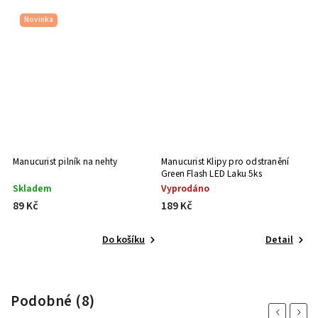
Novinka
Manucurist pilník na nehty
Manucurist Klipy pro odstranění
Ma
Green Flash LED Laku 5ks
Skladem
Vyprodáno
S
89 Kč
189 Kč
8
Do košíku
Detail
Podobné (8)
Previous
Next