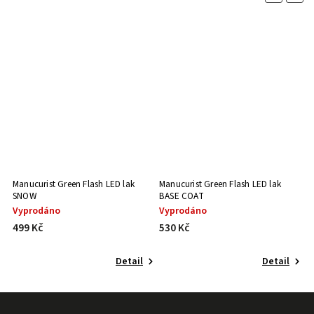
Manucurist Green Flash LED lak
Manucurist Green Flash LED lak
Ma
SNOW
BASE COAT
P
Vyprodáno
Vyprodáno
S
499 Kč
530 Kč
4
Detail
Detail