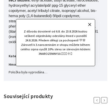
INCI složení:
ethyl acetate, butyl acetate, nitrocellulose,
hydroxyethyl acrylate/ipdi/ ppg-15 glyceryl ether
copolymer, acetyl tributyl citrate, isopropyl alcohol, bis-
hema poly (1,4-butanediol)-9/ipdi copolymer,
stearalkonium bentonite, ethyl trimethylbenzoyl
phenylphosphinate, silica, diacetone alcohol, CI 77891
Z důvodu dovolené od 6.8. do 23.8.2026 budou
(titanium dioxide), BHT, phosphoric acid, mica, CI77491
veškeré objednávky odeslány ihned v pondělí
(iron oxides), CI19140 (yellow 5 lake), CI77499 (iron
24.8.2026. Předem děkuji za pochopení! 💛🌸
oxides), tin oxide
Zároveň k 3.narozeninám e-shopu můžete během
celého srpna využít 10% slevu se slevovým kódem:
3NAROZENINY10.🧚🏻‍♀️🌞✨
Green Flash LED laky
Kategorie
:
0.1 kg
Hmotnost
:
Položka byla vyprodána…
Související produkty
Previous
Next