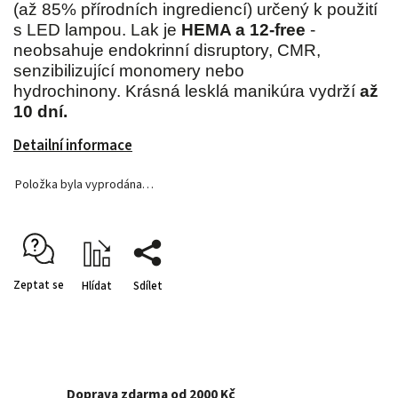
(až 85% přírodních ingrediencí) určený k použití
s LED lampou. Lak je
HEMA a 12-free
-
neobsahuje endokrinní disruptory, CMR,
senzibilizující monomery nebo
hydrochinony. Krásná lesklá manikúra vydrží
až
10 dní.
Detailní informace
Položka byla vyprodána…
Zeptat se
Hlídat
Sdílet
Doprava zdarma od 2000 Kč