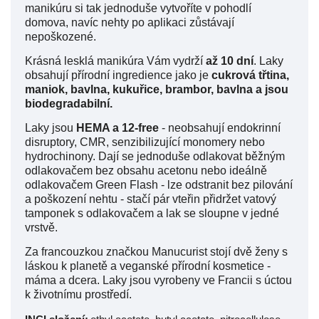
manikúru si tak jednoduše vytvoříte v pohodlí
domova, navíc nehty po aplikaci zůstávají
nepoškozené.
Krásná lesklá manikúra Vám vydrží
až 10 dní
. Laky
obsahují přírodní ingredience jako je
cukrová třtina,
maniok, bavlna, kukuřice, brambor, bavlna a jsou
biodegradabilní.
Laky jsou
HEMA a 12-free
- neobsahují endokrinní
disruptory, CMR, senzibilizující monomery nebo
hydrochinony. Dají se jednoduše odlakovat běžným
odlakovačem bez obsahu acetonu nebo ideálně
odlakovačem Green Flash - lze odstranit bez pilování
a poškození nehtu - stačí pár vteřin přidržet vatový
tamponek s odlakovačem a lak se sloupne v jedné
vrstvě.
Za francouzkou značkou Manucurist stojí dvě ženy s
láskou k planetě a veganské přírodní kosmetice -
máma a dcera. Laky jsou vyrobeny ve Francii s úctou
k životnímu prostředí.