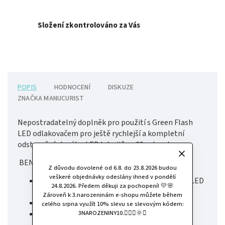
Složení zkontrolováno za Vás
POPIS
HODNOCENÍ
DISKUZE
ZNAČKA
MANUCURIST
Nepostradatelný doplněk pro použití s Green Flash
LED odlakovačem pro ještě rychlejší a kompletní
odstranění starého LED laku již za 60 sekund.
BENEFITY
Z důvodu dovolené od 6.8. do 23.8.2026 budou
veškeré objednávky odeslány ihned v pondělí
Rychlejší a snadnější odstranění Green Flash LED
24.8.2026. Předem děkuji za pochopení! 💛🌸
laku
Zároveň k 3.narozeninám e-shopu můžete během
Pro opakované použití
celého srpna využít 10% slevu se slevovým kódem:
3NAROZENINY10.🧚🏻‍♀️🌞✨
Menší spotřeba vatových tamponů