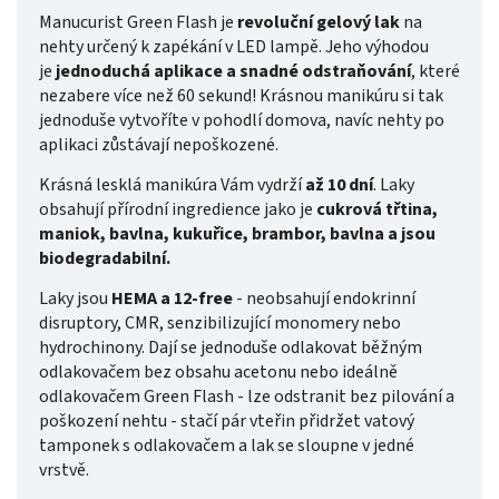
Manucurist Green Flash je
revoluční gelový lak
na
nehty určený k zapékání v LED lampě. Jeho výhodou
je
jednoduchá aplikace a snadné odstraňování
, které
nezabere více než 60 sekund! Krásnou manikúru si tak
jednoduše vytvoříte v pohodlí domova, navíc nehty po
aplikaci zůstávají nepoškozené.
Krásná lesklá manikúra Vám vydrží
až 10 dní
. Laky
obsahují přírodní ingredience jako je
cukrová třtina,
maniok, bavlna, kukuřice, brambor, bavlna a jsou
biodegradabilní.
Laky jsou
HEMA a 12-free
- neobsahují endokrinní
disruptory, CMR, senzibilizující monomery nebo
hydrochinony. Dají se jednoduše odlakovat běžným
odlakovačem bez obsahu acetonu nebo ideálně
odlakovačem Green Flash - lze odstranit bez pilování a
poškození nehtu - stačí pár vteřin přidržet vatový
tamponek s odlakovačem a lak se sloupne v jedné
vrstvě.