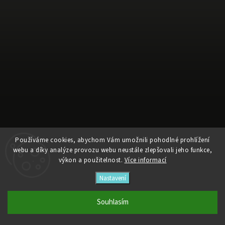
Používáme cookies, abychom Vám umožnili pohodlné prohlížení
Sledovat na Instagramu
webu a díky analýze provozu webu neustále zlepšovali jeho funkce,
výkon a použitelnost.
Více informací
Copyright 2026
faifstore
. Všechna práva vyhrazena.
Nastavení
Vytvořil
Shoptet
| Design
Shoptak.cz
Souhlasím