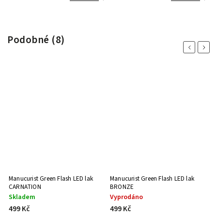
Podobné (8)
Previous
Next
Manucurist Green Flash LED lak
Manucurist Green Flash LED lak
Ma
CARNATION
BRONZE
V
Skladem
Vyprodáno
S
499 Kč
499 Kč
4