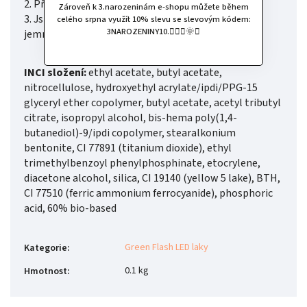
2. Přiložte na každý prst a počkejte 2 minuty
Zároveň k 3.narozeninám e-shopu můžete během
3. Jste připraveni! Odstraňte vatové tampony za
celého srpna využít 10% slevu se slevovým kódem:
3NAROZENINY10.🧚🏻‍♀️🌞✨
jemného tlaku a máte hotovo!
INCI složení:
ethyl acetate, butyl acetate,
nitrocellulose, hydroxyethyl acrylate/ipdi/PPG-15
glyceryl ether copolymer, butyl acetate, acetyl tributyl
citrate, isopropyl alcohol, bis-hema poly(1,4-
butanediol)-9/ipdi copolymer, stearalkonium
bentonite, CI 77891 (titanium dioxide), ethyl
trimethylbenzoyl phenylphosphinate, etocrylene,
diacetone alcohol, silica, CI 19140 (yellow 5 lake), BTH,
CI 77510 (ferric ammonium ferrocyanide), phosphoric
acid, 60% bio-based
Green Flash LED laky
Kategorie
:
0.1 kg
Hmotnost
: