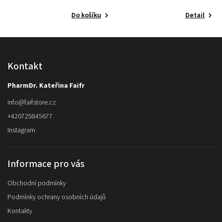
Do košíku
Detail
Kontakt
PharmDr. Kateřina Faifr
info
@
faifstore.cz
+420725845677
Instagram
Informace pro vás
Obchodní podmínky
Podmínky ochrany osobních údajů
Kontakty