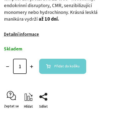
endokrinní disruptory, CMR, senzibilizující
monomery nebo hydrochinony. Krásná lesklá
manikúra vydrží
až 10 dní.
Detailní informace
Skladem
Přidat do košíku
Zeptat se
Hlídat
Sdílet