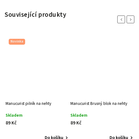
Související produkty
Previous
Next
Novinka
Manucurist pilník na nehty
Manucurist Brusný blok na nehty
M
Skladem
Skladem
S
89 Kč
89 Kč
3
Do košíku
Do košíku