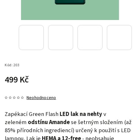
Kód:
203
499 Kč
Neohodnoceno
Zapékací Green Flash
LED lak na nehty
v
zeleném
odstínu Amande
se šetrným složením (až
85% přírodních ingrediencí) určený k použití s LED
lampou. Lak je
HEMA a 12-free
- neobsahuje