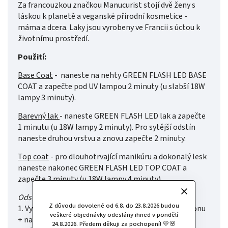
Za francouzkou značkou Manucurist stojí dvě ženy s
láskou k planetě a veganské přírodní kosmetice -
máma a dcera. Laky jsou vyrobeny ve Francii s úctou k
životnímu prostředí.
Použití:
Base Coat
- naneste na nehty GREEN FLASH LED BASE
COAT a zapečte pod UV lampou 2 minuty (u slabší 18W
lampy 3 minuty).
Barevný lak
- naneste GREEN FLASH LED lak a zapečte
1 minutu (u 18W lampy 2 minuty). Pro sytější odstín
naneste druhou vrstvu a znovu zapečte 2 minuty.
Top coat
-
pro dlouhotrvající manikúru a dokonalý lesk
naneste nakonec GREEN FLASH LED TOP COAT a
zapečte 3 minuty (u 18W lampy 4 minuty).
Odstranění:
Z důvodu dovolené od 6.8. do 23.8.2026 budou
1. Vystřihněte 10 malých čtverečků vatového tamponu
veškeré objednávky odeslány ihned v pondělí
+ namočte do jemného odstraňovače bez acetonu
24.8.2026. Předem děkuji za pochopení! 💛🌸