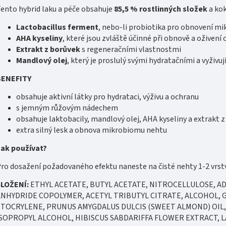
ento hybrid laku a péče obsahuje
85,5 % rostlinných složek
a kok
Lactobacillus ferment
, nebo-li probiotika pro obnovení m
AHA kyseliny
, které jsou zvláště účinné při obnově a oživen
Extrakt z borůvek
s regeneračními vlastnostmi
Mandlový olej
, který je proslulý svými hydratačními a vyživu
BENEFITY
obsahuje aktivní látky pro hydrataci, výživu a ochranu
s jemným růžovým nádechem
obsahuje laktobacily, mandlový olej, AHA kyseliny a extrakt 
extra silný lesk a obnova mikrobiomu nehtu
ak používat?
ro dosažení požadovaného efektu naneste na čisté nehty 1-2 vrst
SLOŽENÍ:
ETHYL ACETATE, BUTYL ACETATE, NITROCELLULOSE, A
NHYDRIDE COPOLYMER, ACETYL TRIBUTYL CITRATE, ALCOHOL, GL
TOCRYLENE, PRUNUS AMYGDALUS DULCIS (SWEET ALMOND) OIL, GL
SOPROPYL ALCOHOL, HIBISCUS SABDARIFFA FLOWER EXTRACT, LAC