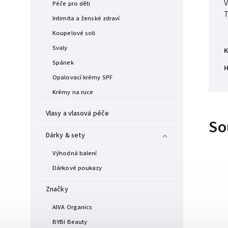
V
Péče pro děti
Intimita a ženské zdraví
Koupelové soli
Svaly
K
Spánek
H
Opalovací krémy SPF
Krémy na ruce
Vlasy a vlasová péče
So
Dárky & sety
Výhodná balení
Dárkové poukazy
Značky
AIVA Organics
BYBI Beauty