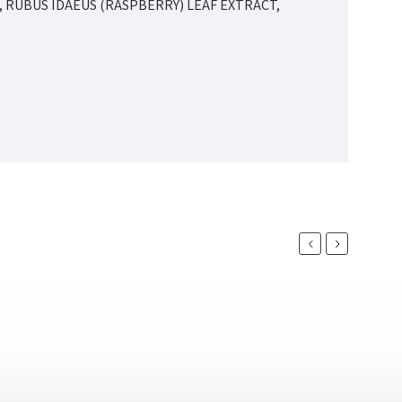
, RUBUS IDAEUS (RASPBERRY) LEAF EXTRACT,
Previous
Next