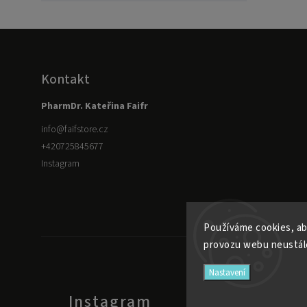
Kontakt
PharmDr. Kateřina Faifr
info
@
faifstore.cz
+420725845677
Instagram
Používáme cookies, ab
provozu webu neustále
Nastavení
Instagram