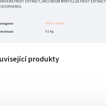
INIFERA FRUIT EXTRACT, VACCINIUM MYRTILLUS FRUIT EXTRACT
TOCOPHEROL
Péče o nehty
ategorie
:
0.1 kg
motnost
:
uvisející produkty