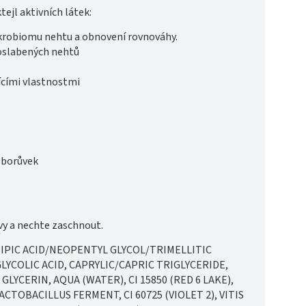
tejl aktivních látek:
ikrobiomu nehtu a obnovení rovnováhy.
í oslabených nehtů
jícími vlastnostmi
z borůvek
vy a nechte zaschnout.
DIPIC ACID/NEOPENTYL GLYCOL/TRIMELLITIC
YCOLIC ACID, CAPRYLIC/CAPRIC TRIGLYCERIDE,
YCERIN, AQUA (WATER), CI 15850 (RED 6 LAKE),
TOBACILLUS FERMENT, CI 60725 (VIOLET 2), VITIS