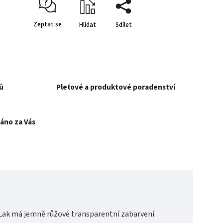
Zeptat se
Hlídat
Sdílet
ů
Pleťové a produktové poradenství
áno za Vás
. Lak má jemně růžové transparentní zabarvení.