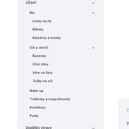
Líčení
Rty
Lesky na rty
Rtěnky
Balzámy a masky
Oči a obočí
Řasenky
Oční stíny
Séra na řasy
Tužky na oči
Make-up
Tvářenky a rozjasňovače
Korektory
P
Pudry
P
Doplňky stravy