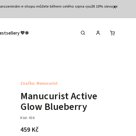
3.narozeninám e-shopu můžete během celého srpna využít 10% slevu se
estsellery 💛❇︎
Výprodej 🛒
Tělo
Vla
Značka:
Manucurist
Manucurist Active
Glow Blueberry
Kód:
436
459 Kč