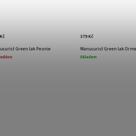
 Kč
379 Kč
ucurist Green lak Peonie
Manucurist Green lak Orm
rodáno
Skladem