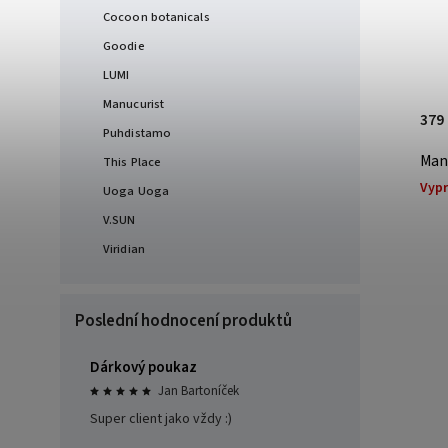
Cocoon botanicals
Goodie
LUMI
Manucurist
379 Kč
379
Puhdistamo
2 526,67 Kč / 100 ml
Man
This Place
Manucurist Green lak Gold
Vyp
Uoga Uoga
Skladem
V.SUN
Viridian
Poslední hodnocení produktů
Dárkový poukaz
Jan Bartoníček
Super client jako vždy :)