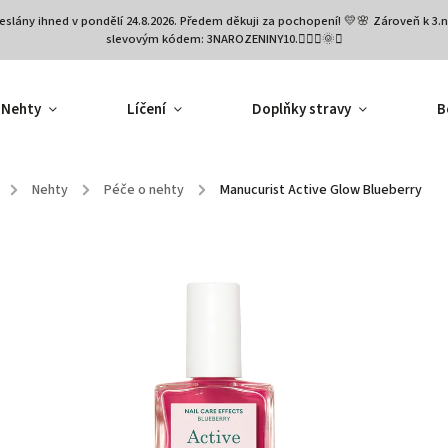
eslány ihned v pondělí 24.8.2026. Předem děkuji za pochopení! 💛🌸 Zároveň k 
slevovým kódem: 3NAROZENINY10.🧚🏻‍♀️🌞✨
Nehty
Líčení
Doplňky stravy
B
/
Nehty
/
Péče o nehty
/
Manucurist Active Glow Blueberry