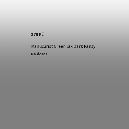
379 Kč
e
Manucurist Green lak Dark Pansy
Na dotaz