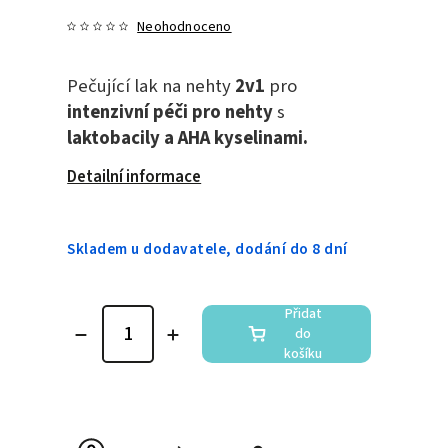
Neohodnoceno
Pečující lak na nehty
2v1
pro
intenzivní péči pro nehty
s
laktobacily a AHA kyselinami.
Detailní informace
Skladem u dodavatele, dodání do 8 dní
Přidat
do
košíku