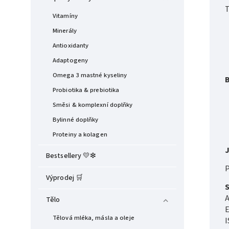
T
Vitamíny
Minerály
Antioxidanty
Adaptogeny
Omega 3 mastné kyseliny
Probiotika & prebiotika
Směsi & komplexní doplňky
Bylinné doplňky
Proteiny a kolagen
J
Bestsellery 💛❇︎
P
Výprodej 🛒
A
Tělo
E
Tělová mléka, másla a oleje
I