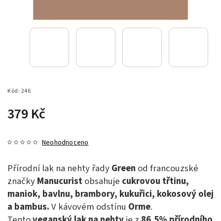
Kód:
246
379 Kč
Neohodnoceno
Přírodní lak na nehty řady
Green
od francouzské
značky
Manucurist
obsahuje
cukrovou třtinu,
maniok, bavlnu, brambory, kukuřici, kokosový olej
a bambus.
V kávovém odstínu
Orme
.
Tento
veganský lak na nehty
je z
86,5% přírodního