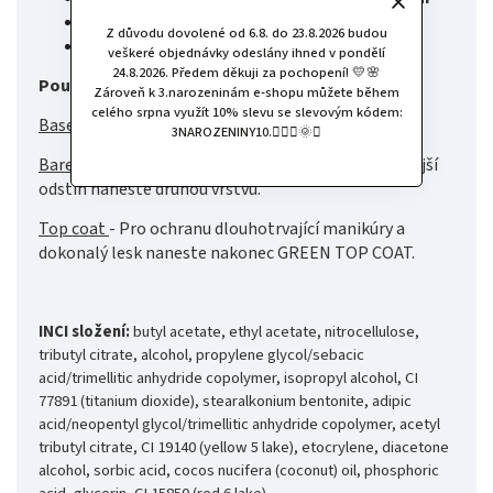
unikátní složení
Z důvodu dovolené od 6.8. do 23.8.2026 budou
vyrobeno ve Francii s láskou k naší planetě
veškeré objednávky odeslány ihned v pondělí
24.8.2026. Předem děkuji za pochopení! 💛🌸
Použití:
Zároveň k 3.narozeninám e-shopu můžete během
celého srpna využít 10% slevu se slevovým kódem:
Base Coat
- naneste na nehty GREEN BASE COAT.
3NAROZENINY10.🧚🏻‍♀️🌞✨
Barevný lak
- naneste GREEN lak na nehty. Pro sytější
odstín naneste druhou vrstvu.
Top coat
- Pro ochranu dlouhotrvající manikúry a
dokonalý lesk naneste nakonec GREEN TOP COAT.
INCI složení:
butyl acetate, ethyl acetate, nitrocellulose,
tributyl citrate, alcohol, propylene glycol/sebacic
acid/trimellitic anhydride copolymer, isopropyl alcohol, CI
77891 (titanium dioxide), stearalkonium bentonite, adipic
acid/neopentyl glycol/trimellitic anhydride copolymer, acetyl
tributyl citrate, CI 19140 (yellow 5 lake), etocrylene, diacetone
alcohol, sorbic acid, cocos nucifera (coconut) oil, phosphoric