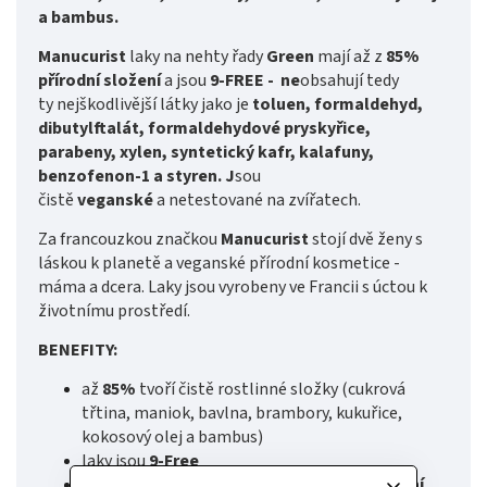
a bambus.
Manucurist
laky na nehty řady
Green
mají až z
85%
přírodní složení
a jsou
9-FREE - ne
obsahují tedy
ty nejškodlivější látky jako je
toluen, formaldehyd,
dibutylftalát, formaldehydové pryskyřice,
parabeny, xylen, syntetický kafr, kalafuny,
benzofenon-1 a styren. J
sou
čistě
veganské
a netestované na zvířatech.
Za francouzkou značkou
Manucurist
stojí dvě ženy s
láskou k planetě a veganské přírodní kosmetice -
máma a dcera. Laky jsou vyrobeny ve Francii s úctou k
životnímu prostředí.
BENEFITY:
až
85%
tvoří čistě rostlinné složky (cukrová
třtina, maniok, bavlna, brambory, kukuřice,
kokosový olej a bambus)
laky jsou
9-Free
krásná lesklá manikúra vydrží minimálně
5 dní