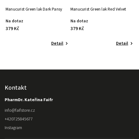
 Pansy
Manucurist Green lak Red Velvet
Manucurist Green lak Rose
Mountbatten
Na dotaz
Skladem
379 Kč
379 Kč
2 526,67 Kč / 100 ml
Detail
Detail
Do košík
Kontakt
PharmDr. Kateřina Faifr
info
@
faifstore.cz
+420725845677
Instagram