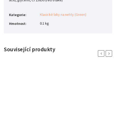
acid, glycerin, CI 15850 (red 6 lake)
Klasické laky na nehty (Green)
Kategorie
:
0.1 kg
Hmotnost
:
Související produkty
Previous
Next