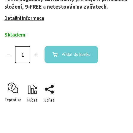
složení
,
9-FREE
a
netestován na zvířatech
.
Detailní informace
Skladem
Přidat do košíku
Zeptat se
Hlídat
Sdílet