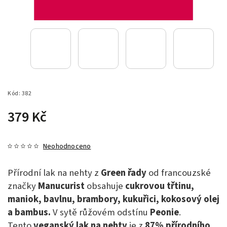
Kód:
382
379 Kč
Neohodnoceno
Přírodní lak na nehty z
Green řady
od francouzské
značky
Manucurist
obsahuje
cukrovou třtinu,
maniok, bavlnu, brambory, kukuřici, kokosový olej
a bambus.
V sytě růžovém odstínu
Peonie
.
Tento
veganský lak na nehty
je z
87% přírodního