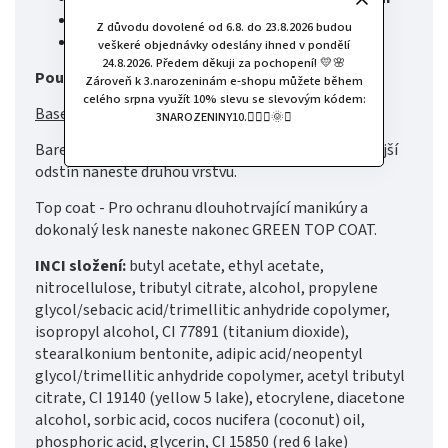
unikátní složení
Z důvodu dovolené od 6.8. do 23.8.2026 budou
vyrobeno ve Francii s láskou k naší planetě
veškeré objednávky odeslány ihned v pondělí
24.8.2026. Předem děkuji za pochopení! 💛🌸
Použití:
Zároveň k 3.narozeninám e-shopu můžete během
celého srpna využít 10% slevu se slevovým kódem:
Base Coat
- naneste na nehty GREEN BASE COAT.
3NAROZENINY10.🧚🏻‍♀️🌞✨
Barevný lak - naneste GREEN lak na nehty. Pro sytější
odstín naneste druhou vrstvu.
Top coat - Pro ochranu dlouhotrvající manikúry a
dokonalý lesk naneste nakonec GREEN TOP COAT.
INCI složení:
butyl acetate, ethyl acetate,
nitrocellulose, tributyl citrate, alcohol, propylene
glycol/sebacic acid/trimellitic anhydride copolymer,
isopropyl alcohol, CI 77891 (titanium dioxide),
stearalkonium bentonite, adipic acid/neopentyl
glycol/trimellitic anhydride copolymer, acetyl tributyl
citrate, CI 19140 (yellow 5 lake), etocrylene, diacetone
alcohol, sorbic acid, cocos nucifera (coconut) oil,
phosphoric acid, glycerin, CI 15850 (red 6 lake)