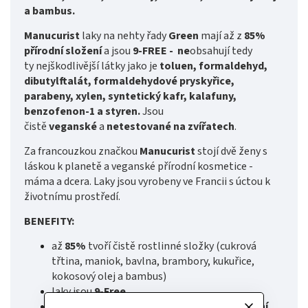
a bambus.
Manucurist
laky na nehty řady
Green
mají až z
85%
přírodní složení
a jsou
9-FREE - ne
obsahují tedy
ty nejškodlivější látky jako je
toluen, formaldehyd,
dibutylftalát, formaldehydové pryskyřice,
parabeny, xylen, syntetický kafr, kalafuny,
benzofenon-1 a styren.
Jsou
čistě
veganské
a
netestované na zvířatech
.
Za francouzkou značkou
Manucurist
stojí dvě ženy s
láskou k planetě a veganské přírodní kosmetice -
máma a dcera. Laky jsou vyrobeny ve Francii s úctou k
životnímu prostředí.
BENEFITY:
až
85%
tvoří čistě rostlinné složky (cukrová
třtina, maniok, bavlna, brambory, kukuřice,
kokosový olej a bambus)
laky jsou
9-Free
krásná lesklá manikúra vydrží minimálně
5 dní