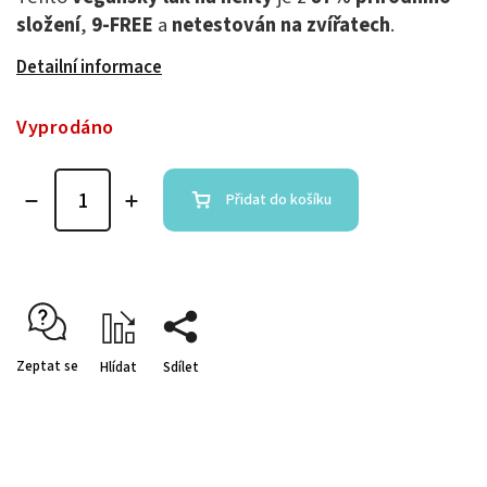
složení
,
9-FREE
a
netestován na zvířatech
.
Detailní informace
Vyprodáno
Přidat do košíku
Zeptat se
Hlídat
Sdílet