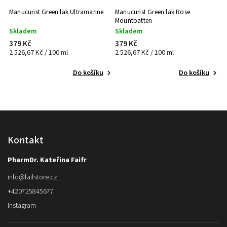
Manucurist Green lak Ultramarine
Manucurist Green lak Rose
Mountbatten
Skladem
Skladem
379 Kč
379 Kč
2 526,67 Kč / 100 ml
2 526,67 Kč / 100 ml
Do košíku
Do košíku
Kontakt
PharmDr. Kateřina Faifr
info
@
faifstore.cz
+420725845677
Instagram