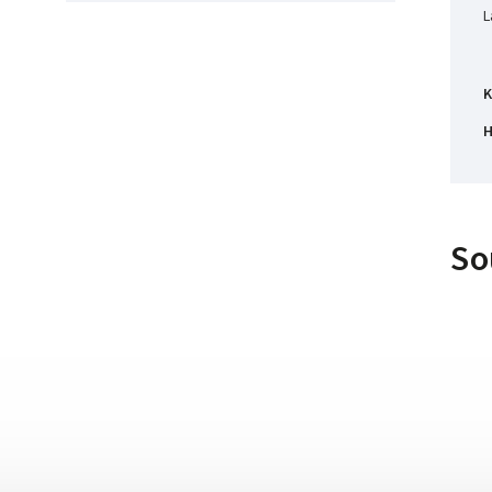
L
K
H
So