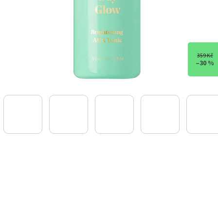
359 Kč
–30 %