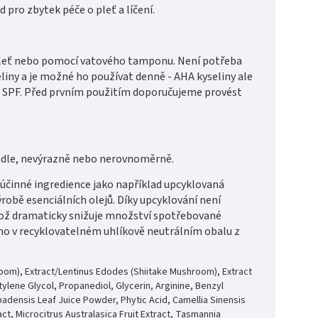
d pro zbytek péče o pleť a líčení.
 pleť nebo pomocí vatového tamponu. Není potřeba
iny a je možné ho používat denně - AHA kyseliny ale
té SPF. Před prvním použitím doporučujeme provést
 mdle, nevýrazně nebo nerovnoměrně.
 účinné ingredience jako například upcyklovaná
robě esenciálních olejů. Díky upcyklování není
 což dramaticky snižuje množství spotřebované
no v recyklovatelném uhlíkově neutrálním obalu z
om), Extract/Lentinus Edodes (Shiitake Mushroom), Extract
tylene Glycol, Propanediol, Glycerin, Arginine, Benzyl
rbadensis Leaf Juice Powder, Phytic Acid, Camellia Sinensis
act, Microcitrus Australasica Fruit Extract, Tasmannia