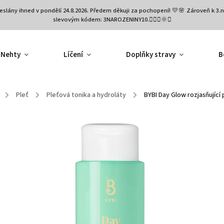
eslány ihned v pondělí 24.8.2026. Předem děkuji za pochopení! 💛🌸 Zároveň k 
slevovým kódem: 3NAROZENINY10.🧚🏻‍♀️🌞✨
Nehty
Líčení
Doplňky stravy
B
/
Pleť
/
Pleťová tonika a hydroláty
/
BYBI Day Glow rozjasňující