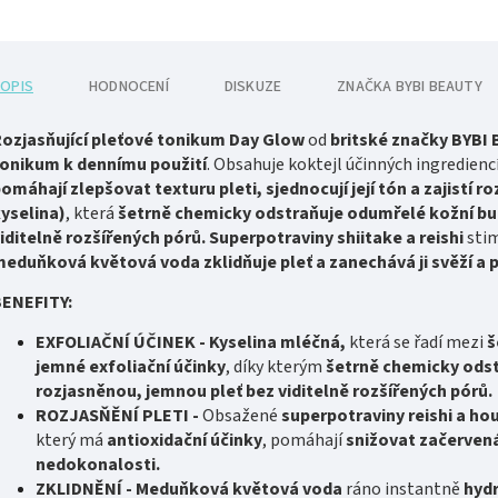
OPIS
HODNOCENÍ
DISKUZE
ZNAČKA
BYBI BEAUTY
ozjasňující pleťové tonikum Day Glow
od
britské značky BYBI
onikum k dennímu použití
. Obsahuje koktejl účinných ingrediencí
omáhají zlepšovat texturu pleti, sjednocují její tón a zajistí r
yselina)
, která
šetrně chemicky odstraňuje odumřelé kožní b
iditelně rozšířených pórů.
Superpotraviny shiitake a reishi
stim
meduňková květová voda
zklidňuje pleť a zanechává ji svěží a
BENEFITY:
EXFOLIAČNÍ ÚČINEK
-
Kyselina mléčná,
která se řadí mezi
š
jemné exfoliační účinky
, díky kterým
šetrně chemicky ods
rozjasněnou, jemnou pleť bez viditelně rozšířených pórů.
ROZJASŇĚNÍ PLETI -
Obsažené
superpotraviny reishi a ho
který má
antioxidační účinky
, pomáhají
snižovat začervená
nedokonalosti.
ZKLIDNĚNÍ -
Meduňková květová voda
ráno instantně
hyd