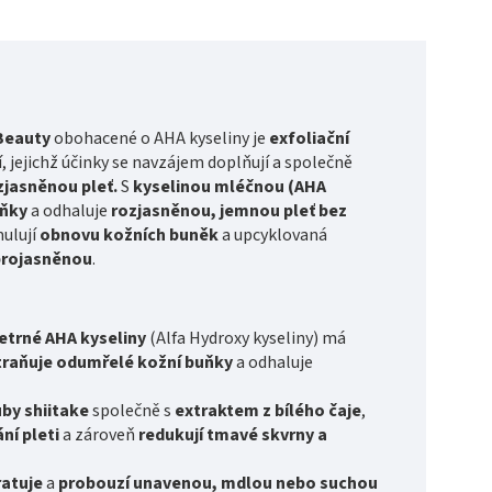
 Beauty
obohacené o AHA kyseliny je
exfoliační
, jejichž účinky se navzájem doplňují a společně
ozjasněnou pleť.
S
kyselinou mléčnou (AHA
uňky
a odhaluje
rozjasněnou, jemnou pleť bez
ulují
obnovu kožních buněk
a upcyklovaná
 projasněnou
.
etrné AHA kyseliny
(Alfa Hydroxy kyseliny) má
traňuje odumřelé kožní buňky
a odhaluje
uby shiitake
společně s
extraktem z bílého čaje
,
ní pleti
a zároveň
redukují tmavé skvrny a
ratuje
a
probouzí unavenou, mdlou nebo suchou