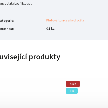
anceolata Leaf Extract
Pleťová tonika a hydroláty
ategorie
:
0.1 kg
motnost
:
uvisející produkty
Akce
Tip