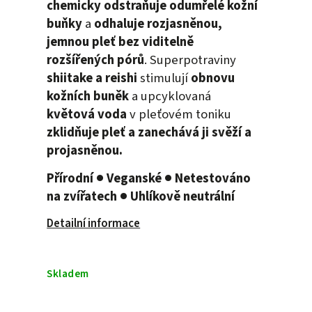
chemicky odstraňuje odumřelé kožní
buňky
a
odhaluje rozjasněnou,
jemnou pleť bez viditelně
rozšířených pórů
. Superpotraviny
shiitake a reishi
stimulují
obnovu
kožních buněk
a upcyklovaná
květová voda
v pleťovém toniku
zklidňuje pleť a zanechává ji svěží a
projasněnou.
Přírodní ● Veganské ● Netestováno
na zvířatech ● Uhlíkově neutrální
Detailní informace
Skladem