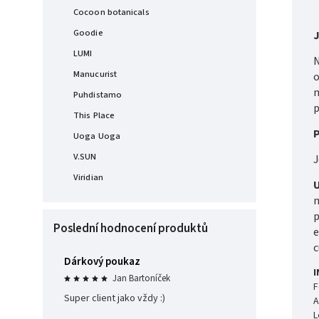
Cocoon botanicals
Goodie
J
LUMI
N
Manucurist
o
m
Puhdistamo
p
This Place
P
Uoga Uoga
V.SUN
J
Viridian
U
m
p
Poslední hodnocení produktů
e
c
Dárkový poukaz
I
Jan Bartoníček
F
Super client jako vždy :)
A
L