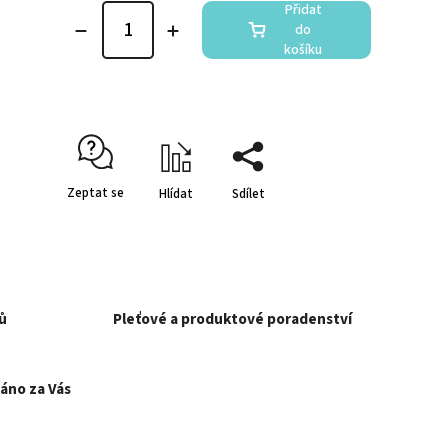
Přidat
do
košíku
Zeptat se
Hlídat
Sdílet
ů
Pleťové a produktové poradenství
áno za Vás