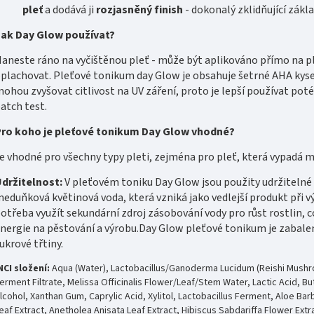
pleť
a dodává ji
rozjasněný finish
-
dokonalý zklidňující zákla
ak Day Glow používat?
aneste ráno na vyčištěnou pleť - může být aplikováno přímo na
plachovat. Pleťové tonikum day Glow je obsahuje šetrné AHA kysel
ohou zvyšovat citlivost na UV záření, proto je lepší používat po
atch test.
ro koho je pleťové tonikum Day Glow vhodné?
e vhodné pro všechny typy pleti, zejména pro pleť, která vypadá
držitelnost:
V pleťovém toniku Day Glow jsou použity udržitelné
eduňková květinová voda, která vzniká jako vedlejší produkt při vý
otřeba využít sekundární zdroj zásobování vody pro růst rostlin,
nergie na pěstování a výrobu.Day Glow pleťové tonikum je zabale
ukrové třtiny.
NCI složení:
Aqua (Water), Lactobacillus/Ganoderma Lucidum (Reishi Mushro
erment Filtrate, Melissa Officinalis Flower/Leaf/Stem Water, Lactic Acid, Bu
lcohol, Xanthan Gum, Caprylic Acid, Xylitol, Lactobacillus Ferment, Aloe Ba
eaf Extract, Anetholea Anisata Leaf Extract, Hibiscus Sabdariffa Flower Extr