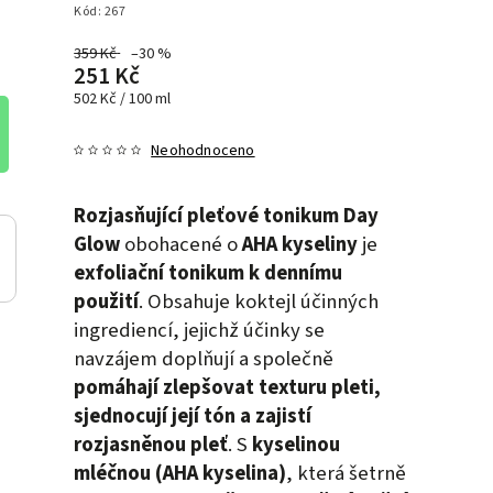
Kód:
267
359 Kč
–30 %
251 Kč
502 Kč / 100 ml
Neohodnoceno
Rozjasňující pleťové tonikum Day
Glow
obohacené o
AHA kyseliny
je
exfoliační tonikum k dennímu
použití
. Obsahuje koktejl účinných
ingrediencí, jejichž účinky se
navzájem doplňují a společně
pomáhají zlepšovat texturu pleti,
sjednocují její tón a zajistí
rozjasněnou pleť
. S
kyselinou
mléčnou (AHA kyselina)
, která šetrně