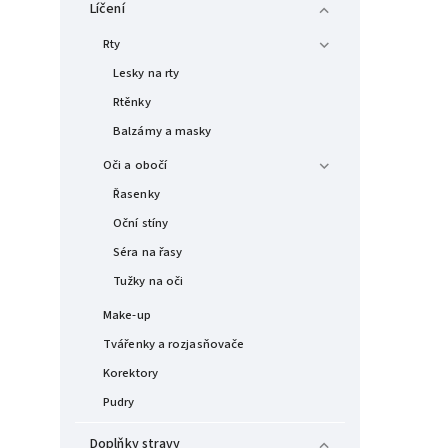
Líčení
Rty
Lesky na rty
Rtěnky
Balzámy a masky
Oči a obočí
Řasenky
Oční stíny
Séra na řasy
Tužky na oči
Make-up
Tvářenky a rozjasňovače
Korektory
Pudry
Doplňky stravy