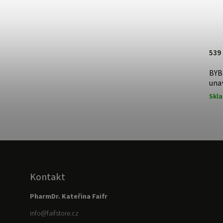
869 Kč
–36 %
449 Kč
539
299,33 Kč / 10 ml
BYB
ící maska s AHA
BYBI Bakuchiol Booster
una
Momentálně nedostupné
Skl
Kontakt
PharmDr. Kateřina Faifr
info
@
faifstore.cz