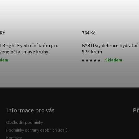
 Kč
764 Kč
I Bright Eyed oční krém pro
BYBI Day defence hydratač
vené oči a tmavé kruhy
SPF krém
adem
Skladem
Informace pro vás
Př
Obchodní podmínky
Podmínky ochrany osobních údajů
Kontakty