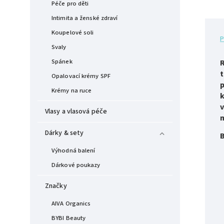
Péče pro děti
Intimita a ženské zdraví
Koupelové soli
P
Svaly
Spánek
R
t
Opalovací krémy SPF
p
Krémy na ruce
k
v
Vlasy a vlasová péče
Dárky & sety
Výhodná balení
Dárkové poukazy
Značky
AIVA Organics
BYBI Beauty