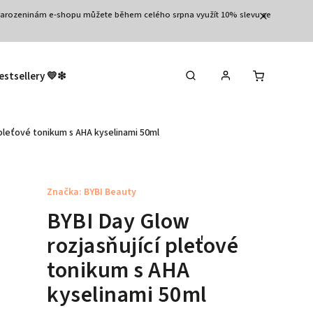
3.narozeninám e-shopu můžete během celého srpna využít 10% slevu se
estsellery 💛❇︎
Výprodej 🛒
Tělo
Vla
 pleťové tonikum s AHA kyselinami 50ml
Značka:
BYBI Beauty
BYBI Day Glow
rozjasňující pleťové
tonikum s AHA
kyselinami 50ml