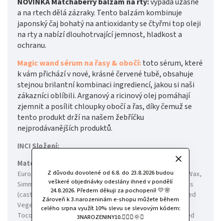
NOVINKA Matchaberry balzám na rty:
vypadá úžasně
a na rtech dělá zázraky. Tento balzám kombinuje
japonský čaj bohatý na antioxidanty se čtyřmi top oleji
na rty a nabízí dlouhotrvající jemnost, hladkost a
ochranu.
Magic wand sérum na řasy & obočí:
toto sérum, které
k vám přichází v nové, krásné červené tubě, obsahuje
stejnou brilantní kombinaci ingrediencí, jakou si naši
zákazníci oblíbili. Arganový a ricinový olej pomáhají
zjemnit a posílit chloupky obočí a řas, díky čemuž se
tento produkt drží na našem žebříčku
nejprodávanějších produktů.
INCI Složení:
Matchaberry:
Persea Gratissima (avocado) Oil*, Olea
Z důvodu dovolené od 6.8. do 23.8.2026 budou
Europaea (olive) Fruit Oil*, Euphorbia Cerifera (candelilla) Wax,
veškeré objednávky odeslány ihned v pondělí
Simmondsia Chinensis (jojoba) Seed Oil*, Ricinus Communis
24.8.2026. Předem děkuji za pochopení! 💛🌸
(castor) Seed Oil*, Squalane (olive squalane), Hydrogenated
Zároveň k 3.narozeninám e-shopu můžete během
Vegetable Oil, Camelia Sinensis (matcha) Powder*,
celého srpna využít 10% slevu se slevovým kódem:
Tocopherol (vitamin E), Helianthus Annuus (sunflower) Seed
3NAROZENINY10.🧚🏻‍♀️🌞✨