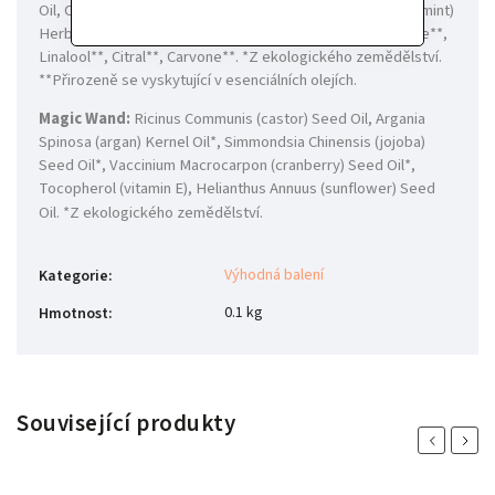
Oil, Citrus Limon (lemon) Peel Oil*, Mentha Arvensis (corn mint)
Herb Oil*, Mentha Spicata (spearmint) Herb Oil*, Limonene**,
Linalool**, Citral**, Carvone**. *Z ekologického zemědělství.
**Přirozeně se vyskytující v esenciálních olejích.
Magic Wand:
Ricinus Communis (castor) Seed Oil, Argania
Spinosa (argan) Kernel Oil*, Simmondsia Chinensis (jojoba)
Seed Oil*, Vaccinium Macrocarpon (cranberry) Seed Oil*,
Tocopherol (vitamin E), Helianthus Annuus (sunflower) Seed
Oil. *Z ekologického zemědělství.
Výhodná balení
Kategorie
:
0.1 kg
Hmotnost
:
Související produkty
Previous
Next