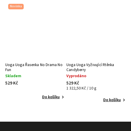
Novinka
a
Uoga Uoga Řasenka No Drama No
Uoga Uoga Vyživující Rtěnka
U
Fun
Candyberry
C
Skladem
Vyprodáno
S
529 Kč
529 Kč
5
1 322,50 Kč / 10 g
1 
Do košíku
Do košíku