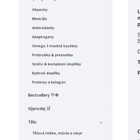
Vitamíny
n
Minerály
p
Antioxidanty
S
Adaptogeny
ž
Omega 3 mastné kyseliny
D
Probiotika & prebiotika
T
Směsi & komplexní doplňky
P
Bylinné doplňky
Proteiny a kolagen
Bestsellery 💛❇︎
Výprodej 🛒
Tělo
Tělová mléka, másla a oleje