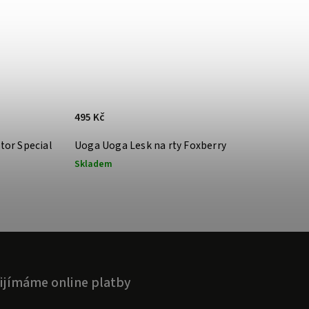
495 Kč
or Special
Uoga Uoga Lesk na rty Foxberry
Skladem
ijímáme online platby