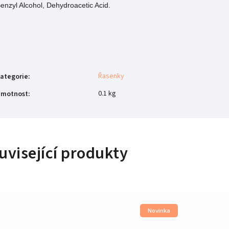
enzyl Alcohol, Dehydroacetic Acid.
Řasenky
ategorie
:
0.1 kg
motnost
:
uvisející produkty
Novinka