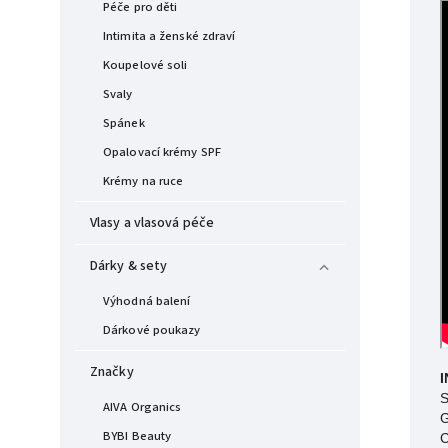
Péče pro děti
Intimita a ženské zdraví
Koupelové soli
Svaly
Spánek
Opalovací krémy SPF
Krémy na ruce
Vlasy a vlasová péče
Dárky & sety
Výhodná balení
Dárkové poukazy
Značky
I
S
AIVA Organics
G
BYBI Beauty
C