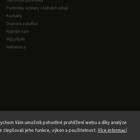
Obchodní podmínky
Podmínky ochrany osobních údajů
Kontakty
Doprava a platba
Napište nám
Můj příběh
Reklamace
ychom Vám umožnili pohodlné prohlížení webu a díky analýze
 zlepšovali jeho funkce, výkon a použitelnost.
Více informací
Copyright 2026
faifstore
. Všechna práva vyhrazena.
Vytvořil
Shoptet
| Design
Shoptak.cz