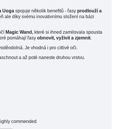
a Uoga
spojuje několik benefitů - řasy
prodlouží a
eň ale díky svému inovativnímu složení na bázi
očí
Magic Wand,
které si ihned zamilovala spousta
teré pomáhají řasy
obnovit, vyživit a zjemnit
.
oděodolná. Je vhodná i pro citlivé oči.
zaschnout a až poté naneste druhou vrstvu.
 Highly commended