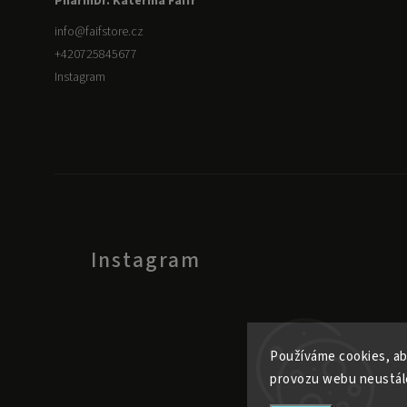
PharmDr. Kateřina Faifr
info
@
faifstore.cz
+420725845677
Instagram
Instagram
Používáme cookies, ab
provozu webu neustále