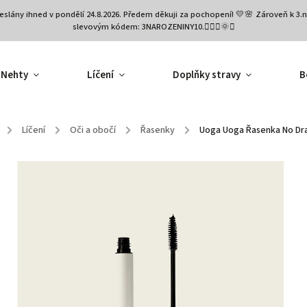
eslány ihned v pondělí 24.8.2026. Předem děkuji za pochopení! 💛🌸 Zároveň k 
slevovým kódem: 3NAROZENINY10.🧚🏻‍♀️🌞✨
Nehty
Líčení
Doplňky stravy
B
/
Líčení
/
Oči a obočí
/
Řasenky
/
Uoga Uoga Řasenka No Dr