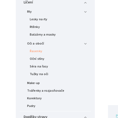
Líčení
Rty
Lesky na rty
Rtěnky
Balzámy a masky
Oči a obočí
Řasenky
Oční stíny
Séra na řasy
Tužky na oči
Make-up
Tvářenky a rozjasňovače
Korektory
Pudry
P
Doplňky stravy