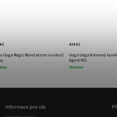
 Kč
439 Kč
a Uoga Magic Wand sérum na obočí
Uoga Uoga Krémový korekt
sy
Agent 001
adem
Skladem
Informace pro vás
Př