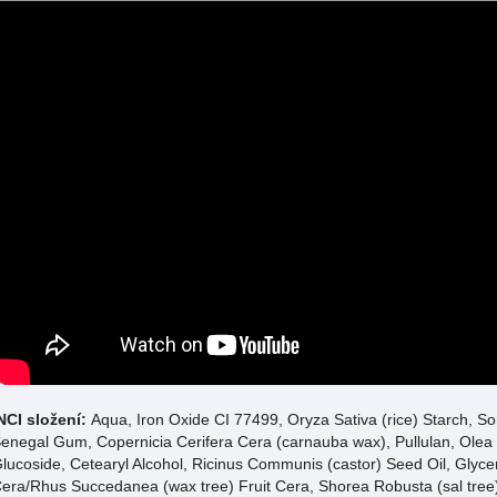
NCI složení:
Aqua, Iron Oxide CI 77499, Oryza Sativa (rice) Starch, So
enegal Gum, Copernicia Cerifera Cera (carnauba wax), Pullulan, Olea E
lucoside, Cetearyl Alcohol, Ricinus Communis (castor) Seed Oil, Glycer
era/Rhus Succedanea (wax tree) Fruit Cera, Shorea Robusta (sal tree)