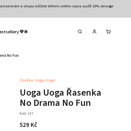
3.narozeninám e-shopu můžete během celého srpna využít 10% slevu se
estsellery 💛❇︎
Výprodej 🛒
Tělo
Vla
ama No Fun
Značka:
Uoga Uoga
Uoga Uoga Řasenka
No Drama No Fun
Kód:
137
529 Kč