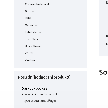
B
Cocoon botanicals
Goodie
LUMI
Manucurist
Puhdistamo
K
This Place
H
Uoga Uoga
V.SUN
Viridian
So
Poslední hodnocení produktů
Dárkový poukaz
Jan Bartoníček
Super client jako vždy :)