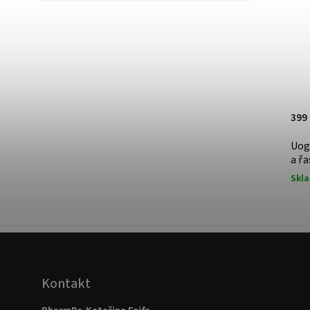
399
Uog
a řa
Skl
Kontakt