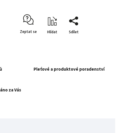
Zeptat se
Hlídat
Sdílet
ů
Pleťové a produktové poradenství
áno za Vás