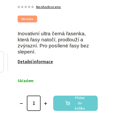
Neohodnoceno
Novinka
Inovativní ultra černá řasenka,
která řasy natočí, prodlouží a
zvýrazní. Pro posílené řasy bez
slepení.
Detailní informace
Skladem
Přidat
do
košíku