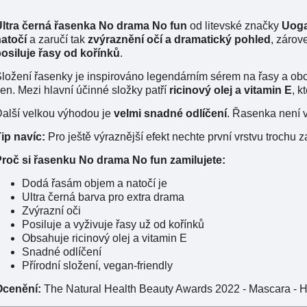
Ultra černá řasenka No drama No fun
od litevské značky
Uog
atočí
a zaručí tak
zvýraznění očí a dramatický pohled
, zárov
osiluje řasy od kořínků
.
ložení řasenky je inspirováno legendárním sérem na řasy a ob
en.
Mezi hlavní účinné složky patří
ricinový olej a vitamin E
, k
alší velkou výhodou je
velmi snadné odlíčení
. Řasenka není v
ip navíc:
Pro ještě výraznější efekt nechte první vrstvu trochu 
roč si řasenku No drama No fun zamilujete:
Dodá řasám objem a natočí je
Ultra černá barva pro extra drama
Zvýrazní oči
Posiluje a vyživuje řasy už od kořínků
Obsahuje ricinový olej a vitamin E
Snadné odlíčení
Přírodní složení, vegan-friendly
Ocenění:
The Natural Health Beauty Awards 2022 - Mascara -