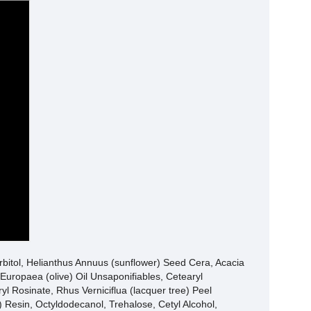
rbitol, Helianthus Annuus (sunflower) Seed Cera, Acacia
uropaea (olive) Oil Unsaponifiables, Cetearyl
yl Rosinate, Rhus Verniciflua (lacquer tree) Peel
 Resin, Octyldodecanol, Trehalose, Cetyl Alcohol,