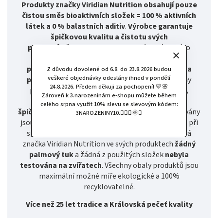
Produkty značky Viridian Nutrition obsahují pouze
čistou směs bioaktivních složek = 100 % aktivních
látek a 0 % balastních aditiv
.
Výrobce garantuje
špičkovou kvalitu a čistotu svých
produktů
důslednou kontrolou celého výrobního
procesu. A
to od semínka až po finální
produkt
- spolupracuje s
lokálními producenty a
Z důvodu dovolené od 6.8. do 23.8.2026 budou
veškeré objednávky odeslány ihned v pondělí
pěstiteli
zaměřenými na nejvyšší kvalitu. Všechny
24.8.2026. Předem děkuji za pochopení! 💛🌸
produkty jsou sestaveny na základě
odborných,
Zároveň k 3.narozeninám e-shopu můžete během
recenzovaných studií
a na základě
receptur
celého srpna využít 10% slevu se slevovým kódem:
špičkových výživových specialistů
. Upřednostňovány
3NAROZENINY10.🧚🏻‍♀️🌞✨
jsou takové složky, které jsou prokazatelně účinné při
správném dávkování. Z etických důvodů nepoužívá
značka Viridian Nutrition ve svých produktech
žádný
palmový tuk
a žádná z použitých složek
nebyla
testována na zvířatech
. Všechny obaly produktů jsou
maximální možné míře ekologické a 100%
recyklovatelné.
Více než 25 let tradice a Královská pečeť kvality