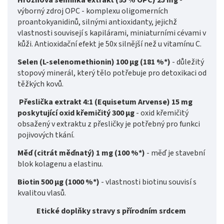
Hroznová semínka extrakt (95 % OPC) 25 mg
-
výborný zdroj OPC - komplexu oligomerních
proantokyanidinů, silnými antioxidanty, jejichž
vlastnosti souvisejí s kapilárami, miniaturními cévami v
kůži. Antioxidační efekt je 50x silnější než u vitamínu C.
Selen (L-selenomethionin) 100 μg (181 %*)
- důležitý
stopový minerál, který tělo potřebuje pro detoxikaci od
těžkých kovů.
Přeslička extrakt 4:1 (Equisetum Arvense) 15 mg
poskytující oxid křemičitý 300 μg
- oxid křemičitý
obsažený v extraktu z přesličky je potřebný pro funkci
pojivových tkání.
Měď (citrát měďnatý) 1 mg (100 %*)
- měď je stavební
blok kolagenu a elastinu.
Biotin 500 μg (1000 %*)
- vlastnosti biotinu souvisí s
kvalitou vlasů.
Etické doplňky stravy s přírodním srdcem