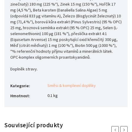
zinečnatý) 180 mg (225 %*), Zinek 15 mg (150 %*), Hořčík 17
mg (4,5 %*), Beta karoten (Danaliella Salina Algae)
5 mg
(odpovídá 833 μg vitamínu A), Železo (Bisglycinát železnatý) 10
mg (71,4 %*), borová kůra extrakt (Pinus Sylvestris) (95 % OPC)
25 mg, hroznová semínka extrakt (95 % OPC) 25 mg, Selen (L-
selenomethionin) 100 μg (181 %*), přeslička extrakt 4:1
(Equisetum Arvense)
15 mg poskytující oxid křemičitý 300 μg,
Měď (citrát měďnatý) 1 mg (100 %*), Biotin 500 μg (1000 %*),
*% referenční hodnoty příjmu vitamínů a minerálních látek.
OPC-komplex oligomerních proantokyanidinů.
Doplněk stravy.
Směsi & komplexní doplňky
Kategorie
:
0.1 kg
Hmotnost
:
Související produkty
Previous
Next