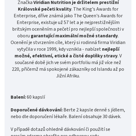
Značka
Viridian Nutrition je držitelem prestižní
Královské pečeti kvality
. The King's Awards for
Enterprise, dříve známá jako The Queen's Awards for
Enterprise, existuje už 57 let a je nejprestižnějším
britským oceněním a pečetí pro nejlepší společnosti v
oboru
garantující maximální možné standardy
.
Ocenění je stvrzením cíle, který si rodinná firma Viridian
vytyčila v roce 1999, kdy vznikla - nabízet
nejlepší
možné, efektivní, etické a čisté doplňky stravy
. V
současné době jich ve svém portfoliu má již více než
220, přičemž má spokojené zákazníky od Islandu až po
Jižní Afriku.
Balení:
60 kapslí
Doporučené dávkování:
Berte 2 kapsle denně s jídlem,
nebo dle doporučení lékaře. Balení obsahuje 30 dávek.
V případě dotazů ohledně dávkování či použití se