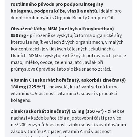
rostlinného původu pro podporu integrity
kolagenu, podporu kůže, vlasů a nehtů.
Ideální pro
denní kombinování s Organic Beauty Complex Oil.
Obsažené látky: MSM (methylsulfonylmethan)
950 mg
- přirozeně se vyskytující forma organické síry,
kterou lze najít ve všech živých organismech, v malých
koncentracích je v lidských tělesných tekutinách a
tkáních. MSM se vyskytuje v běžných potravinách jako je
maso, mléko, ovoce, zelenina, atd., avšak při
průmyslové úpravě se tato složka snadno ztrácí.
Vitamín C (askorbát hořečnatý, askorbát zinečnatý)
180 mg (225 %*)
- nekyselá, k zažívání šetrná forma
vitamínu C. Vlastnosti vitamínu C souvisí s produkcí
kolagenu.
Zinek (askorbát zinečnatý) 15 mg (150 %*)
- zinek se
nachází v každé buňce těla a je stavební částí pro více
než 200 enzymů. Vlastnosti zinku souvisí s uvolňováním
zásob vitamínu A z jater, vitamín A má vlastnosti