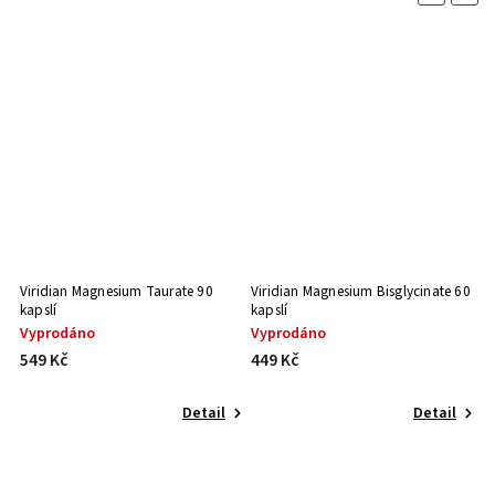
Viridian Magnesium Taurate 90
Viridian Magnesium Bisglycinate 60
Vi
kapslí
kapslí
Vyprodáno
Vyprodáno
S
549 Kč
449 Kč
6
Detail
Detail