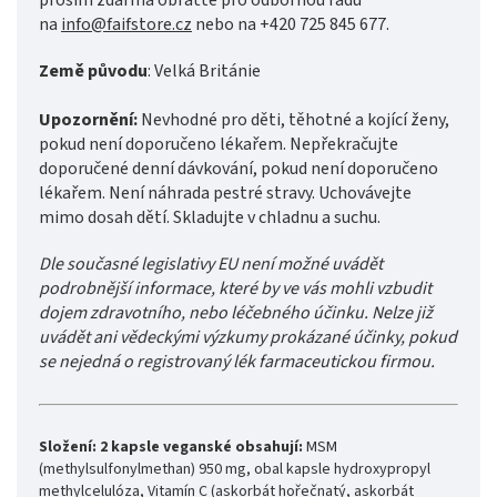
prosím zdarma obraťte pro odbornou radu
na
info@faifstore.cz
nebo na +420 725 845 677.
Země původu
: Velká Británie
Upozornění:
Nevhodné pro děti, těhotné a kojící ženy,
pokud není doporučeno lékařem. Nepřekračujte
doporučené denní dávkování, pokud není doporučeno
lékařem. Není náhrada pestré stravy. Uchovávejte
mimo dosah dětí. Skladujte v chladnu a suchu.
Dle současné legislativy EU není možné uvádět
podrobnější informace, které by ve vás mohli vzbudit
dojem zdravotního, nebo léčebného účinku. Nelze již
uvádět ani vědeckými výzkumy prokázané účinky, pokud
se nejedná o registrovaný lék farmaceutickou firmou.
Složení:
2 kapsle veganské obsahují:
MSM
(methylsulfonylmethan) 950 mg, obal kapsle hydroxypropyl
methylcelulóza, Vitamín C (askorbát hořečnatý, askorbát