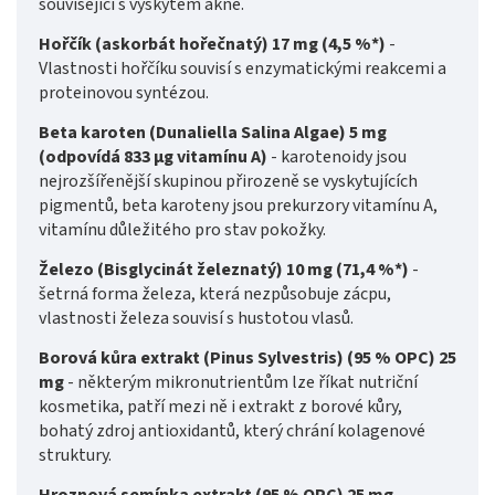
související s výskytem akné.
Hořčík (askorbát hořečnatý) 17 mg (4,5 %*)
-
Vlastnosti hořčíku souvisí s enzymatickými reakcemi a
proteinovou syntézou.
Beta karoten (Dunaliella Salina Algae) 5 mg
(odpovídá 833 μg vitamínu A)
- karotenoidy jsou
nejrozšířenější skupinou přirozeně se vyskytujících
pigmentů, beta karoteny jsou prekurzory vitamínu A,
vitamínu důležitého pro stav pokožky.
Železo (Bisglycinát železnatý) 10 mg (71,4 %*)
-
šetrná forma železa, která nezpůsobuje zácpu,
vlastnosti železa souvisí s hustotou vlasů.
Borová kůra extrakt (Pinus Sylvestris) (95 % OPC) 25
mg
- některým mikronutrientům lze říkat nutriční
kosmetika, patří mezi ně i extrakt z borové kůry,
bohatý zdroj antioxidantů, který chrání kolagenové
struktury.