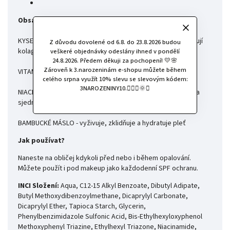
Obsažené aktivní látky a jejich přínosy pro pleť:
KYSELINA HYALURONOVÁ A GLYCERIN - hydratují pleť a posilují
Z důvodu dovolené od 6.8. do 23.8.2026 budou
kolagenová vlákna
veškeré objednávky odeslány ihned v pondělí
24.8.2026. Předem děkuji za pochopení! 💛🌸
Zároveň k 3.narozeninám e-shopu můžete během
VITAMIN E A EKTOIN - zabraňují vzniku pigmentových skvrn
celého srpna využít 10% slevu se slevovým kódem:
3NAROZENINY10.🧚🏻‍♀️🌞✨
NIACINAMID - urychluje obnovu pleti, posiluje kožní bariéru a
sjednocuje barevný tón
BAMBUCKÉ MÁSL
O - vyživuje, zklidňuje a hydratuje pleť
Jak používat?
Naneste na obličej kdykoli před nebo i během opalování.
Můžete použít i pod makeup jako každodenní SPF ochranu.
INCI Složení:
Aqua, C12-15 Alkyl Benzoate, Dibutyl Adipate,
Butyl Methoxydibenzoylmethane, Dicaprylyl Carbonate,
Dicaprylyl Ether, Tapioca Starch, Glycerin,
Phenylbenzimidazole Sulfonic Acid, Bis-Ethylhexyloxyphenol
Methoxyphenyl Triazine, Ethylhexyl Triazone, Niacinamide,