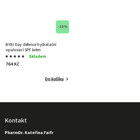
–10 %
BYBI Day defence hydratační
opalovací SPF krém
Skladem
764 Kč
Do košíku
Kontakt
PharmDr. Kateřina Faifr