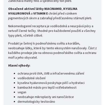
Zanechává matný finiš a sjednocený tón pleti.
Obsažené aktivní látky NIACINAMID
,
KYSELINA
HYALURONOVÁ
a
VITAMIN E
chrání před vznikem
pigmentových skvrn a zabraňují předčasnému stárnutí pleti.
Nekomedogenní receptura je voděodolná a neucpává póry a
netvoří černé tečky. Vhodné pro každodenní použití a všechny
typy pleti, včetně citlivé.
Produkt je šetrný k podmořskému světu a korálům,
neobsahuje látky, které by tento ekosystém narušovaly. Část z
každého prodeje jde na obnovu podmořského světa a ochranu
moří a jeho obyvatel.
Hlavní výhody:
ochrana proti UVA, UVB a infračervenému záření
voděodolné složení
kyselina hyaluronová poskytuje péči a hydrataci
bambucké máslo pro lepší vstřebatelnost
vegan
neobsahuje mikroplasty ani nanočástice
dermatologicky testováno