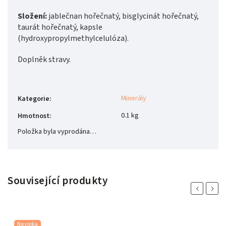
Složení:
jablečnan hořečnatý, bisglycinát hořečnatý,
taurát hořečnatý, kapsle
(hydroxypropylmethylcelulóza).
Doplněk stravy.
Minerály
Kategorie
:
0.1 kg
Hmotnost
:
Položka byla vyprodána…
Související produkty
Previous
Next
Novinka