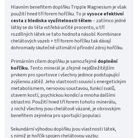
Hlavním benefitem doplňku Tripple Magnesium je však
použití hned tří forem hořčíku. To je
vysoce efektivní
cesta z hlediska využitelnosti tělem
– zatímco jedné
látky se do těla vstřebá určité procento, u tří
rozdílných látek se tato hodnota násobí. Kombinace
chelátových vazeb + tří forem hořčíku tak dávají
dohromady skutečně ultimátní přírodní zdroj hořčíku.
Primárním cílem doplňku je samozřejmě
doplnění
hořčíku.
Tento minerál je zřejmě nejdůležitějším
prvkem pro sportovce i všechny jedince podstupující
zvýšenou zátěž. Jeho vlastnosti souvisí s energetickým
metabolismem, nervovou soustavou, funkcí svalů,
stavem kostí, psychickou kondicí a mnoha dalšími
oblastmi. Použití hned tří forem tohoto minerálu,
z nichž všechny jsou chelátově vázané, je obrovským
benefitem zejména pro sportující populaci.
Sekundární výhodou doplňku jsou vlastnosti látek,
s nimiž je hořčík spojen chelátovou vazbu: