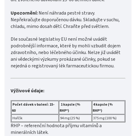
Upozornění:
Není náhrada pestré stravy.
Nepřekračujte doporučenou dávku. Skladujte v suchu,
chladu, mimo dosah dětí. Chraňte před světlem.
Dle současné legislativy EU není možné uvádět
podrobnější informace, které by mohli vzbudit dojem
zdravotního, nebo léčebného účinku. Nelze již uvádět
ani vědeckými výzkumy prokázané účinky, pokud se
nejedná o registrovaný lék farmaceutickou firmou.
Výživové údaje:
Počet dávek v balení: 15-
1 kapsle (%
4 kapsle (%
60
RHP*)
RHP*)
Hořčík
94 mg (25 %)
375 mg (100 %)
RHP – referenční hodnota příjmu vitamínů a
minerálních látek.