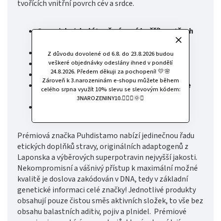
tvořících vnitřní povrch cév a srdce.
Organicky/chelátově vázaný hořčík ve třech
formách: malát, glycinát a taurát
Špičková využitelnost tělem
Z důvodu dovolené od 6.8. do 23.8.2026 budou
veškeré objednávky odeslány ihned v pondělí
Šetrný k zažívání
24.8.2026. Předem děkuji za pochopení! 💛🌸
Vynikající biodostupnost
Zároveň k 3.narozeninám e-shopu můžete během
Prémiová kvalita - produkt obsahuje pouze
celého srpna využít 10% slevu se slevovým kódem:
aktivní složky
3NAROZENINY10.🧚🏻‍♀️🌞✨
Prémiová čistota - bez obsahu balastních
aditiv, pojiv, plnidel a umělých sladidel
Prémiová značka Puhdistamo nabízí jedinečnou řadu
etických doplňků stravy, originálních adaptogenů z
Laponska a výběrových superpotravin nejvyšší jakosti.
Nekompromisní a vášnivý přístup k maximální možné
kvalitě je doslova zakódován v DNA, tedy v základní
genetické informaci celé značky! Jednotlivé produkty
obsahují pouze čistou směs aktivních složek, to vše bez
obsahu balastních aditiv, pojiv a plnidel. Prémiové