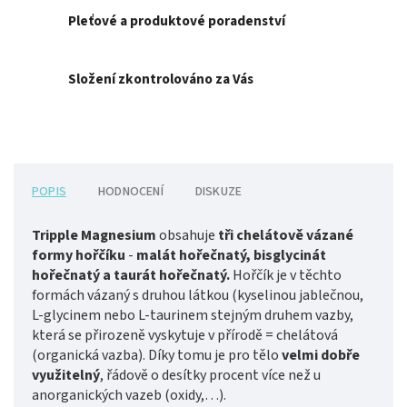
Pleťové a produktové poradenství
Složení zkontrolováno za Vás
POPIS
HODNOCENÍ
DISKUZE
Tripple Magnesium
obsahuje
tři chelátově vázané
formy hořčíku
-
malát hořečnatý, bisglycinát
hořečnatý a taurát hořečnatý.
Hořčík je v těchto
formách vázaný s druhou látkou (kyselinou jablečnou,
L-glycinem nebo L-taurinem stejným druhem vazby,
která se přirozeně vyskytuje v přírodě = chelátová
(organická vazba). Díky tomu je pro tělo
velmi dobře
využitelný
, řádově o desítky procent více než u
anorganických vazeb (oxidy,…).