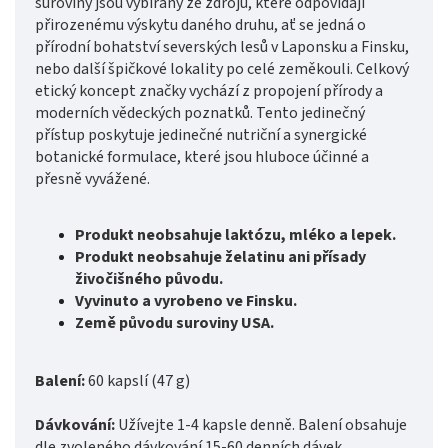
suroviny jsou vybírány ze zdrojů, které odpovídají
přirozenému výskytu daného druhu, ať se jedná o
přírodní bohatství severských lesů v Laponsku a Finsku,
nebo další špičkové lokality po celé zeměkouli. Celkový
etický koncept značky vychází z propojení přírody a
moderních vědeckých poznatků. Tento jedinečný
přístup poskytuje jedinečné nutriční a synergické
botanické formulace, které jsou hluboce účinné a
přesně vyvážené.
Produkt neobsahuje laktózu, mléko a lepek.
Produkt neobsahuje želatinu ani přísady
živočišného původu.
Vyvinuto a vyrobeno ve Finsku.
Země původu suroviny USA.
Balení:
60 kapslí (47 g)
Dávkování:
Užívejte 1-4 kapsle denně. Balení obsahuje
dle zvoleného dávkování 15-60 denních dávek.