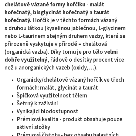
chelátově vázané formy hořčíku
-
malát
hořečnatý, bisglycinát hořečnatý
a
taurát
hořečnatý.
Hořčík je v těchto formách vázaný
s druhou látkou (kyselinou jablečnou, L-glycinem
nebo L-taurinem stejným druhem vazby, která se
přirozeně vyskytuje v přírodě = chelátová
(organická vazba). Díky tomu je pro tělo
velmi
dobře využitelný
, řádově o desítky procent více
než u anorganických vazeb (oxidy,…).
Organicky/chelátově vázaný hořčík ve třech
formách: malát, glycinát a taurát
Špičková využitelnost tělem
Šetrný k zažívání
Vynikající biodostupnost
Prémiová kvalita - produkt obsahuje pouze
aktivní složky
Prémiová čistota - bez obsahu balastních