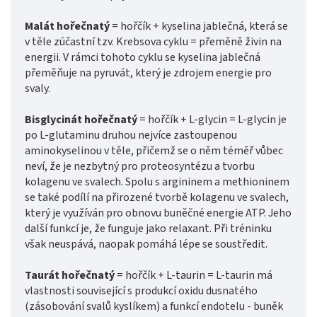
Malát hořečnatý
= hořčík + kyselina jablečná, která se
v těle zúčastní tzv. Krebsova cyklu = přeměně živin na
energii. V rámci tohoto cyklu se kyselina jablečná
přeměňuje na pyruvát, který je zdrojem energie pro
svaly.
Bisglycinát hořečnatý
= hořčík + L-glycin = L-glycin je
po L-glutaminu druhou nejvíce zastoupenou
aminokyselinou v těle, přičemž se o něm téměř vůbec
neví, že je nezbytný pro proteosyntézu a tvorbu
kolagenu ve svalech. Spolu s argininem a methioninem
se také podílí na přirozené tvorbě kolagenu ve svalech,
který je využíván pro obnovu buněčné energie ATP. Jeho
další funkcí je, že funguje jako relaxant. Při tréninku
však neuspává, naopak pomáhá lépe se soustředit.
Taurát hořečnatý
= hořčík + L-taurin = L-taurin má
vlastnosti související s produkcí oxidu dusnatého
(zásobování svalů kyslíkem) a funkcí endotelu - buněk