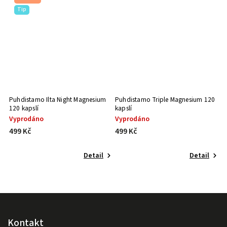
Tip
Puhdistamo Ilta Night Magnesium
Puhdistamo Triple Magnesium 120
Vi
120 kapslí
kapslí
ka
Vyprodáno
Vyprodáno
V
499 Kč
499 Kč
4
Detail
Detail
Kontakt