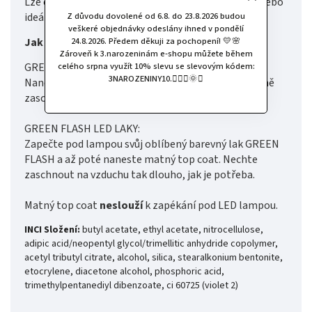
Lze odstranit šetrným odlakovačem bez acetonu nebo
Z důvodu dovolené od 6.8. do 23.8.2026 budou
ideálně odlakovačem Green Flash.
veškeré objednávky odeslány ihned v pondělí
24.8.2026. Předem děkuji za pochopení! 💛🌸
Jak používat?
Zároveň k 3.narozeninám e-shopu můžete během
celého srpna využít 10% slevu se slevovým kódem:
GREEN LAKY NA NEHTY:
3NAROZENINY10.🧚🏻‍♀️🌞✨
Naneste matný top coat na nehet a nechte důkladně
zaschnout.
GREEN FLASH LED LAKY:
Zapečte pod lampou svůj oblíbený barevný lak GREEN
FLASH a až poté naneste matný top coat. Nechte
zaschnout na vzduchu tak dlouho, jak je potřeba.
Matný top coat
neslouží
k zapékání pod LED lampou.
INCI Složení:
butyl acetate, ethyl acetate, nitrocellulose,
adipic acid/neopentyl glycol/trimellitic anhydride copolymer,
acetyl tributyl citrate, alcohol, silica, stearalkonium bentonite,
etocrylene, diacetone alcohol, phosphoric acid,
trimethylpentanediyl dibenzoate, ci 60725 (violet 2)