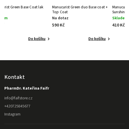
ak
Manucurist Green duo Base coat +
Manucurist Green Top Coat
Top Coat
Sunshine
Na dotaz
Skladem
590 Kč
410 Kč
íku
Do košíku
Do košíku
Kontakt
PharmDr. Kateřina Faifr
info
@
faifstore.cz
+420725845677
Instagram