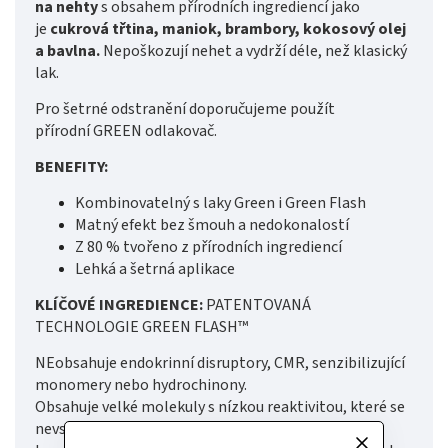
na nehty
s obsahem přírodních ingrediencí jako
je
cukrová třtina, maniok, brambory, kokosový olej
a bavlna.
Nepoškozují nehet a vydrží déle, než klasický
lak.
Pro šetrné odstranění doporučujeme použít
přírodní GREEN odlakovač.
BENEFITY:
Kombinovatelný s laky Green i Green Flash
Matný efekt bez šmouh a nedokonalostí
Z 80 % tvořeno z přírodních ingrediencí
Lehká a šetrná aplikace
KLÍČOVÉ INGREDIENCE:
PATENTOVANÁ
TECHNOLOGIE GREEN FLASH™
NEobsahuje endokrinní disruptory, CMR, senzibilizující
monomery nebo hydrochinony.
Obsahuje velké molekuly s nízkou reaktivitou, které se
nevstřebávají přímo do kůže a nevyvolávají alergie.