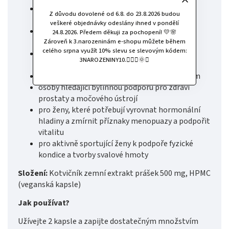
dospělé muže, kteří chtějí zvýšit hladinu
Z důvodu dovolené od 6.8. do 23.8.2026 budou
testosteronu
veškeré objednávky odeslány ihned v pondělí
sportovce hledající podporu pro zvýšení síly a
24.8.2026. Předem děkuji za pochopení! 💛🌸
Zároveň k 3.narozeninám e-shopu můžete během
svalové hmoty
celého srpna využít 10% slevu se slevovým kódem:
osoby, které chtějí zlepšit svou fyzickou
3NAROZENINY10.🧚🏻‍♀️🌞✨
výkonnost a vytrvalost
muže se sníženou sexuální funkcí nebo libidem
osoby hledající bylinnou podporu pro zdraví
prostaty a močového ústrojí
pro ženy, které potřebují vyrovnat hormonální
hladiny a zmírnit příznaky menopuazy a podpořit
vitalitu
pro aktivně sportující ženy k podpoře fyzické
kondice a tvorby svalové hmoty
Složení:
Kotvičník zemní extrakt prášek 500 mg, HPMC
(veganská kapsle)
Jak používat?
Užívejte 2 kapsle a zapijte dostatečným množstvím