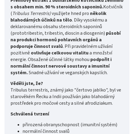
Prémiový extrakt z bulharského kotvičníku zemního
s obsahem min. 90 % steroidních saponinů.
Kotvičník
(
Tribulus Terrestris)
využijete hned pro
několik
blahodárných účinků na tělo
. Díky vysokému a
deklarovanému obsahu steroidních saponinů
(prototribestin, tribestin, dioscin a diosgenin)
působí
na produkci hormonů pohlavních orgánů a
podporuje činnost svalů
. Při pravidelném užívání
pozitivně
ovlivňuje celkovou vitalitu
a množství
energie. Obsažené účinné látky mohou
podpořit i
normální činnost nervové soustavy a imunitní
systém.
Snadné užívání ve veganských kapslích.
Věděli jste, že?
Tribulus terrestris, známý jako "čertovo jablko", byl ve
starověkém Řecku a Indii používán jako blahodárný
prostředek pro močové cesty a silné afrodiziakum.
Schválená tvrzení
přirozená obranyschopnost (imunitní systém)
normální činnost svalů