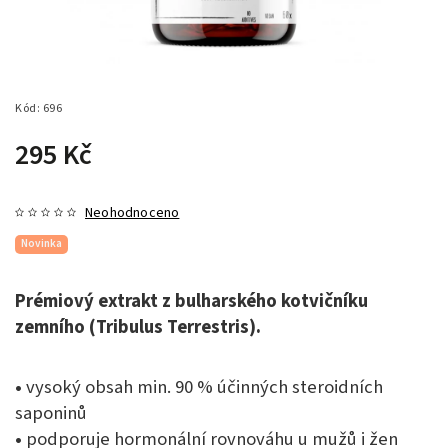
Kód:
696
295 Kč
Neohodnoceno
Novinka
Prémiový extrakt z bulharského kotvičníku
zemního (Tribulus Terrestris).
•
vysoký obsah min. 90 % účinných steroidních
saponinů
•
podporuje hormonální rovnováhu u mužů i žen