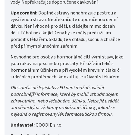
vody. Nepřekračujte doporučené dávkování.
Upozornění:
Doplněk stravy nenahrazuje pestrou a
vyváženou stravu. Nepřekračujte doporučenou denní
dávku. Není vhodné pro děti, ukládejte mimo dosah
dětí. Těhotné a kojící ženy by se měly před užitím
poradit s lékařem. Skladujte v chladu, suchu a chraňte
před přímým slunečním zářením.
Nevhodné pro osoby s hormonálně citlivými stavy, jako
jsou rakovina prsu nebo prostaty. Při užívání léků s
hormonálním účinkem a při vysokém krevním tlaku či
srdečních problémech, konzultujte užívání s lékařem.
Dle současné legislativy EU není možné uvádět
podrobnější informace, které by mohli vzbudit dojem
zdravotního, nebo léčebného účinku. Nelze již uvádět
ani vědeckými výzkumy prokázané účinky, pokud se
nejedná o registrovaný lék farmaceutickou firmou.
Dodavatel:
GOODIE s.r.o.