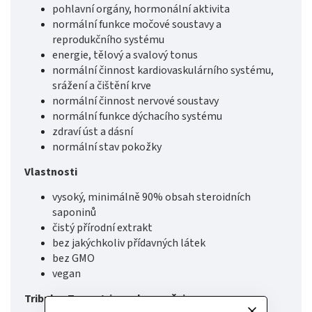
pohlavní orgány, hormonální aktivita
normální funkce močové soustavy a
reprodukčního systému
energie, tělový a svalový tonus
normální činnost kardiovaskulárního systému,
srážení a čištění krve
normální činnost nervové soustavy
normální funkce dýchacího systému
zdraví úst a dásní
normální stav pokožky
Vlastnosti
vysoký, minimálně 90% obsah steroidních
saponinů
čistý přírodní extrakt
bez jakýchkoliv přídavných látek
bez GMO
vegan
Tribulus Terrestris se doporučuje pro