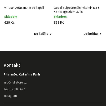
Viridian Astaxanthin 30 kapslí
Goodie Liposomální Vitamin D3 +
K2 + Magnesium 30 ks
Skladem
Skladem
629 Kč
859 Kč
Do košíku
Do košíku
Kontakt
PharmDr. Kateřina Faifr
info
@
faifstore.cz
+420725845677
Instagram