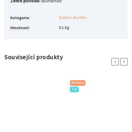
Země původu:
Bulharsko
Bylinné doplňky
Kategorie
:
0.1 kg
Hmotnost
:
Související produkty
Previous
Next
Novinka
Tip