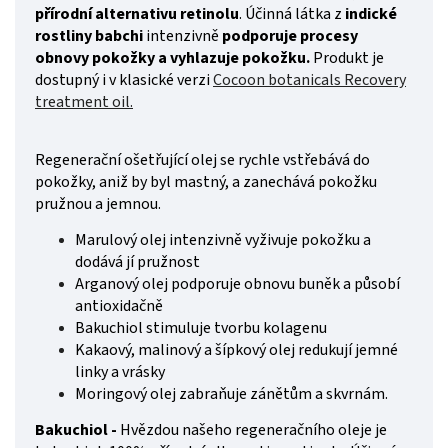
přírodní alternativu retinolu
. Účinná látka z
indické
rostliny babchi
intenzivně
podporuje procesy
obnovy pokožky a vyhlazuje pokožku.
Produkt je
dostupný i v klasické verzi
Cocoon botanicals Recovery
treatment oil.
Regenerační ošetřující olej se rychle vstřebává do
pokožky, aniž by byl mastný, a zanechává pokožku
pružnou a jemnou.
Marulový olej intenzivně vyživuje pokožku a
dodává jí pružnost
Arganový olej podporuje obnovu buněk a působí
antioxidačně
Bakuchiol stimuluje tvorbu kolagenu
Kakaový, malinový a šípkový olej redukují jemné
linky a vrásky
Moringový olej zabraňuje zánětům a skvrnám.
Bakuchiol -
Hvězdou našeho regeneračního oleje je