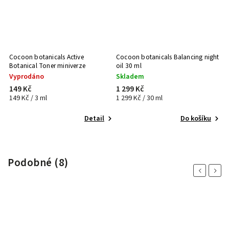
Cocoon botanicals Active
Cocoon botanicals Balancing night
C
Botanical Toner miniverze
oil 30 ml
oi
Vyprodáno
Skladem
S
149 Kč
1 299 Kč
1
149 Kč / 3 ml
1 299 Kč / 30 ml
14
Detail
Do košíku
Podobné (8)
Previous
Next