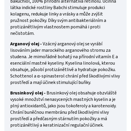
bakuchiol, 100% přírodní alternativa retinolu. Účinná
látka indické rostliny Babchi stimuluje produkci
kolagenu, redukuje linky a vrásky a může zvýšit
pružnost pokožky. Díky svým antibakteriálním a
protizánětlivým vlastnostem pomáhá i proti
nečistotám.
Arganový olej -
Vzácný arganový olej se vyrábí
lisováním jader marockého arganového stromu za
studena. Je mimořádně bohatý na přírodní vitamín E a
esenciální mastné kyseliny. Kyselina linolová, kterou
obsahuje, působí protizánětlivě a hydratuje pokožku.
Schottenol a α-spinasterol chrání před škodlivými vlivy
prostředí a mají účinek stimulující buňky.
Brusinkový olej -
Brusinkový olej obsahuje obzvláště
vysoké množství nenasycených mastných kyselin a je
plný antioxidantů, jako jsou tokoferoly a karotenoidy.
Chrání buněčnou membránu před škodlivými vlivy
prostředí a předčasným stárnutím pokožky a má
protizánětlivý a keratinizační regulační účinek.