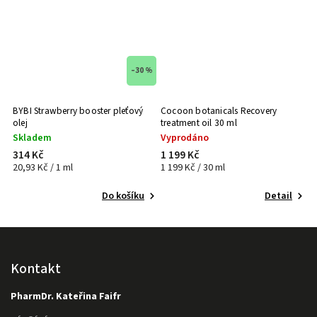
–30 %
BYBI Strawberry booster pleťový
Cocoon botanicals Recovery
C
olej
treatment oil 30 ml
b
Skladem
Vyprodáno
314 Kč
1 199 Kč
8
20,93 Kč / 1 ml
1 199 Kč / 30 ml
89
Do košíku
Detail
Kontakt
PharmDr. Kateřina Faifr