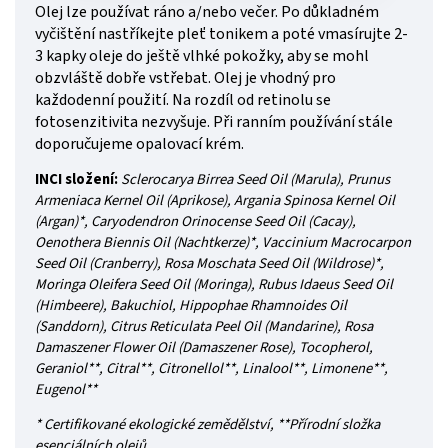
Olej lze používat ráno a/nebo večer. Po důkladném
vyčištění nastříkejte pleť tonikem a poté vmasírujte 2-
3 kapky oleje do ještě vlhké pokožky, aby se mohl
obzvláště dobře vstřebat. Olej je vhodný pro
každodenní použití.
Na rozdíl od retinolu se
fotosenzitivita nezvyšuje. Při ranním používání stále
doporučujeme opalovací krém.
INCI složení:
Sclerocarya Birrea Seed Oil (Marula), Prunus
Armeniaca Kernel Oil (Aprikose), Argania Spinosa Kernel Oil
(Argan)*,
Caryodendron Orinocense Seed Oil (Cacay),
Oenothera Biennis Oil (Nachtkerze)*, Vaccinium Macrocarpon
Seed Oil (Cranberry), Rosa Moschata Seed Oil (Wildrose)*,
Moringa Oleifera Seed Oil (Moringa), Rubus Idaeus Seed Oil
(Himbeere), Bakuchiol, Hippophae Rhamnoides Oil
(Sanddorn), Citrus Reticulata Peel Oil (Mandarine), Rosa
Damaszener Flower Oil (Damaszener Rose), Tocopherol,
Geraniol**, Citral**, Citronellol**, Linalool**, Limonene**,
Eugenol**
* Certifikované ekologické zemědělství,
**Přírodní složka
esenciálních olejů