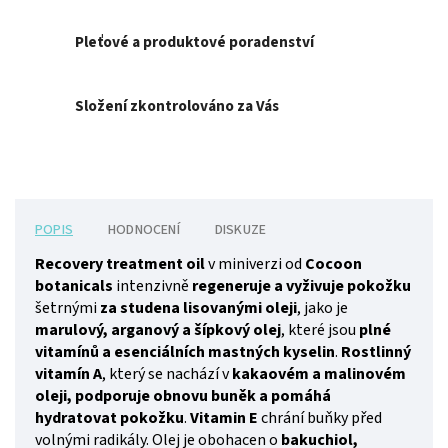
Pleťové a produktové poradenství
Složení zkontrolováno za Vás
POPIS
HODNOCENÍ
DISKUZE
Recovery treatment oil
v miniverzi od
Cocoon
botanicals
intenzivně
regeneruje a vyživuje pokožku
šetrnými
za studena lisovanými oleji
, jako je
marulový, arganový a šípkový olej
, které jsou
plné
vitamínů a esenciálních mastných kyselin
.
Rostlinný
vitamín A
, který se nachází v
kakaovém a malinovém
oleji,
podporuje obnovu buněk a pomáhá
hydratovat pokožku
.
Vitamin E
chrání buňky před
volnými radikály. Olej je obohacen o
bakuchiol,