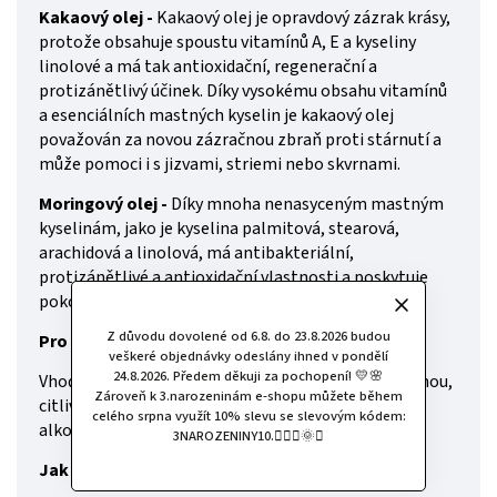
Kakaový olej -
Kakaový olej je opravdový zázrak krásy,
protože obsahuje spoustu vitamínů A, E a kyseliny
linolové a má tak antioxidační, regenerační a
protizánětlivý účinek. Díky vysokému obsahu vitamínů
a esenciálních mastných kyselin je kakaový olej
považován za novou zázračnou zbraň proti stárnutí a
může pomoci i s jizvami, striemi nebo skvrnami.
Moringový olej -
Díky mnoha nenasyceným mastným
kyselinám, jako je kyselina palmitová, stearová,
arachidová a linolová, má antibakteriální,
protizánětlivé a antioxidační vlastnosti a poskytuje
pokožce dostatek vlhkosti.
Z důvodu dovolené od 6.8. do 23.8.2026 budou
Pro koho je Recovery treatment oil
vhodný?
veškeré objednávky odeslány ihned v pondělí
24.8.2026. Předem děkuji za pochopení! 💛🌸
Vhodné pro všechny typy pleti. Ideální také pro suchou,
Zároveň k 3.narozeninám e-shopu můžete během
citlivou, zralou a problematickou pleť. Bez barviv a
celého srpna využít 10% slevu se slevovým kódem:
alkoholu.
3NAROZENINY10.🧚🏻‍♀️🌞✨
Jak používat?