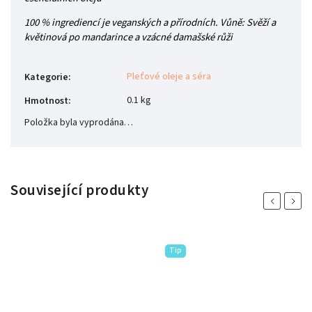
100 % ingrediencí je veganských a přírodních.
Vůně: Svěží a
květinová po mandarince a vzácné damašské růži
Pleťové oleje a séra
Kategorie
:
0.1 kg
Hmotnost
:
Položka byla vyprodána…
Související produkty
Previous
Next
Tip