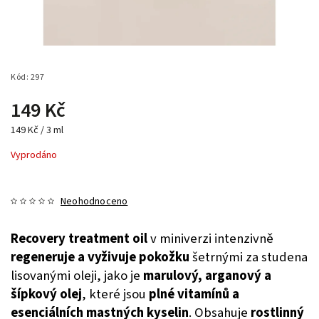
Kód:
297
149 Kč
149 Kč / 3 ml
Vyprodáno
Neohodnoceno
Recovery treatment oil
v miniverzi intenzivně
regeneruje a vyživuje pokožku
šetrnými za studena
lisovanými oleji, jako je
marulový, arganový a
šípkový olej
, které jsou
plné vitamínů a
esenciálních mastných kyselin
. Obsahuje
rostlinný